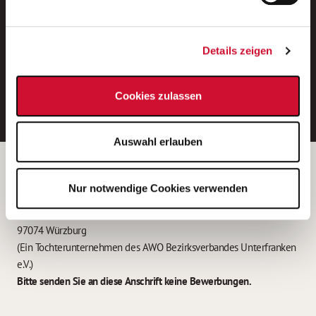
Neue Stellen per E-Mail.
Ein kostenloser Service von AWO
Details zeigen
Jobs.
E-Mail-Adresse eintragen
Cookies zulassen
Auswahl erlauben
Betreiber der Webseite
Nur notwendige Cookies verwenden
Garitz Bewirtschaftungsbetriebe GmbH
Kantstraße 45a
97074 Würzburg
(Ein Tochterunternehmen des AWO Bezirksverbandes Unterfranken
e.V.)
Bitte senden Sie an diese Anschrift keine Bewerbungen.