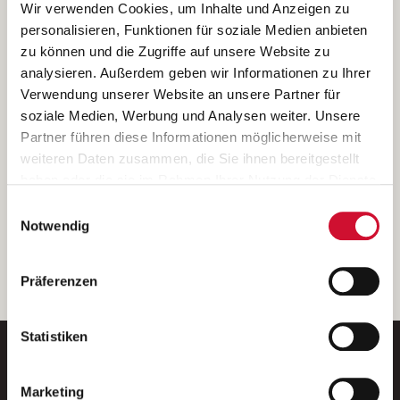
Ich bin damit einverstanden, dass meine personenbezogenen Daten
Wir verwenden Cookies, um Inhalte und Anzeigen zu
ausschließlich zum Zweck der Durchführung der Kontaktanfrage
personalisieren, Funktionen für soziale Medien anbieten
verarbeitet, auf IT- Systemen der Garitz Bewirtschaftungsbetriebe
zu können und die Zugriffe auf unsere Website zu
GmbH, Heinrich-von-Kleist-Straße 2, 97688 Bad Kissingen
analysieren. Außerdem geben wir Informationen zu Ihrer
(Betreiber) gespeichert und an die für das Stellenangebot
Verwendung unserer Website an unsere Partner für
verantwortliche Stelle zur Kontaktaufnahme weitergegeben
soziale Medien, Werbung und Analysen weiter. Unsere
werden.
Partner führen diese Informationen möglicherweise mit
Diese Einwilligungserklärung kann ich jederzeit gegenüber dem
weiteren Daten zusammen, die Sie ihnen bereitgestellt
Betreiber unter den im
Impressum
genannten Kontaktdaten
haben oder die sie im Rahmen Ihrer Nutzung der Dienste
widerrufen.
gesammelt haben.
Einwilligungsauswahl
Weitere Details können Sie der
Datenschutzerklärung
entnehmen.
Wenn Sie auf „Cookies zulassen“ klicken, so stimmen
Notwendig
Sie der Speicherung sämtlicher Cookies zu. Sie können
Ihre Einwilligung selbstverständlich jederzeit widerrufen,
weiter
Präferenzen
indem Sie die Cookie-Einstellungen aufrufen und diese
abändern. Weitere Informationen finden Sie in
unserer
Datenschutzerklärung
.
Statistiken
Marketing