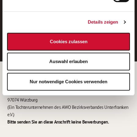
Neue Stellen per E-Mail.
Ein kostenloser Service von AWO
Details zeigen
Jobs.
E-Mail-Adresse eintragen
Cookies zulassen
Auswahl erlauben
Betreiber der Webseite
Nur notwendige Cookies verwenden
Garitz Bewirtschaftungsbetriebe GmbH
Kantstraße 45a
97074 Würzburg
(Ein Tochterunternehmen des AWO Bezirksverbandes Unterfranken
e.V.)
Bitte senden Sie an diese Anschrift keine Bewerbungen.