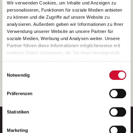
Ich bin damit einverstanden, dass meine personenbezogenen Daten
Wir verwenden Cookies, um Inhalte und Anzeigen zu
ausschließlich zum Zweck der Durchführung der Kontaktanfrage
personalisieren, Funktionen für soziale Medien anbieten
verarbeitet, auf IT- Systemen der Garitz Bewirtschaftungsbetriebe
zu können und die Zugriffe auf unsere Website zu
GmbH, Heinrich-von-Kleist-Straße 2, 97688 Bad Kissingen
analysieren. Außerdem geben wir Informationen zu Ihrer
(Betreiber) gespeichert und an die für das Stellenangebot
Verwendung unserer Website an unsere Partner für
verantwortliche Stelle zur Kontaktaufnahme weitergegeben
soziale Medien, Werbung und Analysen weiter. Unsere
werden.
Partner führen diese Informationen möglicherweise mit
Diese Einwilligungserklärung kann ich jederzeit gegenüber dem
weiteren Daten zusammen, die Sie ihnen bereitgestellt
Betreiber unter den im
Impressum
genannten Kontaktdaten
haben oder die sie im Rahmen Ihrer Nutzung der Dienste
widerrufen.
gesammelt haben.
Einwilligungsauswahl
Weitere Details können Sie der
Datenschutzerklärung
entnehmen.
Wenn Sie auf „Cookies zulassen“ klicken, so stimmen
Notwendig
Sie der Speicherung sämtlicher Cookies zu. Sie können
Ihre Einwilligung selbstverständlich jederzeit widerrufen,
weiter
Präferenzen
indem Sie die Cookie-Einstellungen aufrufen und diese
abändern. Weitere Informationen finden Sie in
unserer
Datenschutzerklärung
.
Statistiken
Marketing