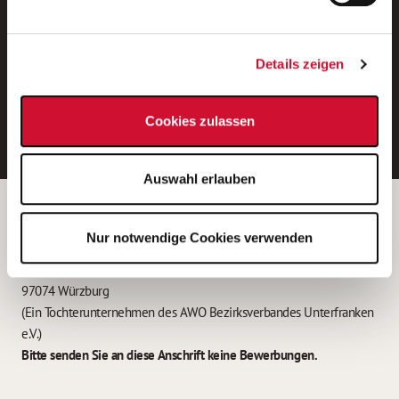
Neue Stellen per E-Mail.
Ein kostenloser Service von AWO
Details zeigen
Jobs.
E-Mail-Adresse eintragen
Cookies zulassen
Auswahl erlauben
Betreiber der Webseite
Nur notwendige Cookies verwenden
Garitz Bewirtschaftungsbetriebe GmbH
Kantstraße 45a
97074 Würzburg
(Ein Tochterunternehmen des AWO Bezirksverbandes Unterfranken
e.V.)
Bitte senden Sie an diese Anschrift keine Bewerbungen.