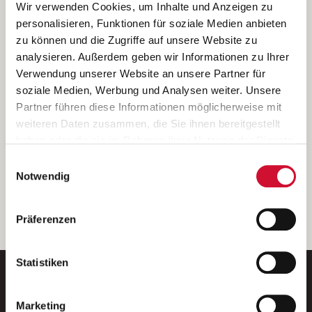
Ich bin damit einverstanden, dass meine personenbezogenen Daten
Wir verwenden Cookies, um Inhalte und Anzeigen zu
ausschließlich zum Zweck der Durchführung der Kontaktanfrage
personalisieren, Funktionen für soziale Medien anbieten
verarbeitet, auf IT- Systemen der Garitz Bewirtschaftungsbetriebe
zu können und die Zugriffe auf unsere Website zu
GmbH, Heinrich-von-Kleist-Straße 2, 97688 Bad Kissingen
analysieren. Außerdem geben wir Informationen zu Ihrer
(Betreiber) gespeichert und an die für das Stellenangebot
Verwendung unserer Website an unsere Partner für
verantwortliche Stelle zur Kontaktaufnahme weitergegeben
soziale Medien, Werbung und Analysen weiter. Unsere
werden.
Partner führen diese Informationen möglicherweise mit
Diese Einwilligungserklärung kann ich jederzeit gegenüber dem
weiteren Daten zusammen, die Sie ihnen bereitgestellt
Betreiber unter den im
Impressum
genannten Kontaktdaten
haben oder die sie im Rahmen Ihrer Nutzung der Dienste
widerrufen.
gesammelt haben.
Einwilligungsauswahl
Weitere Details können Sie der
Datenschutzerklärung
entnehmen.
Wenn Sie auf „Cookies zulassen“ klicken, so stimmen
Notwendig
Sie der Speicherung sämtlicher Cookies zu. Sie können
Ihre Einwilligung selbstverständlich jederzeit widerrufen,
weiter
Präferenzen
indem Sie die Cookie-Einstellungen aufrufen und diese
abändern. Weitere Informationen finden Sie in
unserer
Datenschutzerklärung
.
Statistiken
Marketing