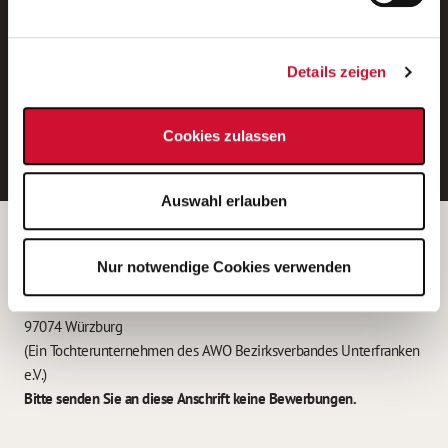
Neue Stellen per E-Mail.
Ein kostenloser Service von AWO
Details zeigen
Jobs.
E-Mail-Adresse eintragen
Cookies zulassen
Auswahl erlauben
Betreiber der Webseite
Nur notwendige Cookies verwenden
Garitz Bewirtschaftungsbetriebe GmbH
Kantstraße 45a
97074 Würzburg
(Ein Tochterunternehmen des AWO Bezirksverbandes Unterfranken
e.V.)
Bitte senden Sie an diese Anschrift keine Bewerbungen.