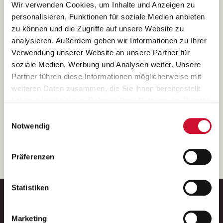
Ich bin damit einverstanden, dass meine personenbezogenen Daten
Wir verwenden Cookies, um Inhalte und Anzeigen zu
ausschließlich zum Zweck der Durchführung der Kontaktanfrage
personalisieren, Funktionen für soziale Medien anbieten
verarbeitet, auf IT- Systemen der Garitz Bewirtschaftungsbetriebe
zu können und die Zugriffe auf unsere Website zu
GmbH, Heinrich-von-Kleist-Straße 2, 97688 Bad Kissingen
analysieren. Außerdem geben wir Informationen zu Ihrer
(Betreiber) gespeichert und an die für das Stellenangebot
Verwendung unserer Website an unsere Partner für
verantwortliche Stelle zur Kontaktaufnahme weitergegeben
soziale Medien, Werbung und Analysen weiter. Unsere
werden.
Partner führen diese Informationen möglicherweise mit
Diese Einwilligungserklärung kann ich jederzeit gegenüber dem
weiteren Daten zusammen, die Sie ihnen bereitgestellt
Betreiber unter den im
Impressum
genannten Kontaktdaten
haben oder die sie im Rahmen Ihrer Nutzung der Dienste
widerrufen.
gesammelt haben.
Einwilligungsauswahl
Weitere Details können Sie der
Datenschutzerklärung
entnehmen.
Wenn Sie auf „Cookies zulassen“ klicken, so stimmen
Notwendig
Sie der Speicherung sämtlicher Cookies zu. Sie können
Ihre Einwilligung selbstverständlich jederzeit widerrufen,
weiter
Präferenzen
indem Sie die Cookie-Einstellungen aufrufen und diese
abändern. Weitere Informationen finden Sie in
unserer
Datenschutzerklärung
.
Statistiken
Marketing