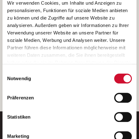
Ich bin damit einverstanden, dass meine personenbezogenen Daten
Wir verwenden Cookies, um Inhalte und Anzeigen zu
ausschließlich zum Zweck der Durchführung der Kontaktanfrage
personalisieren, Funktionen für soziale Medien anbieten
verarbeitet, auf IT- Systemen der Garitz Bewirtschaftungsbetriebe
zu können und die Zugriffe auf unsere Website zu
GmbH, Heinrich-von-Kleist-Straße 2, 97688 Bad Kissingen
analysieren. Außerdem geben wir Informationen zu Ihrer
(Betreiber) gespeichert und an die für das Stellenangebot
Verwendung unserer Website an unsere Partner für
verantwortliche Stelle zur Kontaktaufnahme weitergegeben
soziale Medien, Werbung und Analysen weiter. Unsere
werden.
Partner führen diese Informationen möglicherweise mit
Diese Einwilligungserklärung kann ich jederzeit gegenüber dem
weiteren Daten zusammen, die Sie ihnen bereitgestellt
Betreiber unter den im
Impressum
genannten Kontaktdaten
haben oder die sie im Rahmen Ihrer Nutzung der Dienste
widerrufen.
gesammelt haben.
Einwilligungsauswahl
Weitere Details können Sie der
Datenschutzerklärung
entnehmen.
Wenn Sie auf „Cookies zulassen“ klicken, so stimmen
Notwendig
Sie der Speicherung sämtlicher Cookies zu. Sie können
Ihre Einwilligung selbstverständlich jederzeit widerrufen,
weiter
Präferenzen
indem Sie die Cookie-Einstellungen aufrufen und diese
abändern. Weitere Informationen finden Sie in
unserer
Datenschutzerklärung
.
Statistiken
Marketing