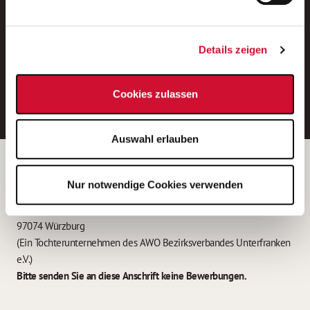
Neue Stellen per E-Mail.
Ein kostenloser Service von AWO
Details zeigen
Jobs.
E-Mail-Adresse eintragen
Cookies zulassen
Auswahl erlauben
Betreiber der Webseite
Nur notwendige Cookies verwenden
Garitz Bewirtschaftungsbetriebe GmbH
Kantstraße 45a
97074 Würzburg
(Ein Tochterunternehmen des AWO Bezirksverbandes Unterfranken
e.V.)
Bitte senden Sie an diese Anschrift keine Bewerbungen.