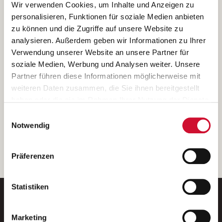
Ich bin damit einverstanden, dass meine personenbezogenen Daten
Wir verwenden Cookies, um Inhalte und Anzeigen zu
ausschließlich zum Zweck der Durchführung der Kontaktanfrage
personalisieren, Funktionen für soziale Medien anbieten
verarbeitet, auf IT- Systemen der Garitz Bewirtschaftungsbetriebe
zu können und die Zugriffe auf unsere Website zu
GmbH, Heinrich-von-Kleist-Straße 2, 97688 Bad Kissingen
analysieren. Außerdem geben wir Informationen zu Ihrer
(Betreiber) gespeichert und an die für das Stellenangebot
Verwendung unserer Website an unsere Partner für
verantwortliche Stelle zur Kontaktaufnahme weitergegeben
soziale Medien, Werbung und Analysen weiter. Unsere
werden.
Partner führen diese Informationen möglicherweise mit
Diese Einwilligungserklärung kann ich jederzeit gegenüber dem
weiteren Daten zusammen, die Sie ihnen bereitgestellt
Betreiber unter den im
Impressum
genannten Kontaktdaten
haben oder die sie im Rahmen Ihrer Nutzung der Dienste
widerrufen.
gesammelt haben.
Einwilligungsauswahl
Weitere Details können Sie der
Datenschutzerklärung
entnehmen.
Wenn Sie auf „Cookies zulassen“ klicken, so stimmen
Notwendig
Sie der Speicherung sämtlicher Cookies zu. Sie können
Ihre Einwilligung selbstverständlich jederzeit widerrufen,
weiter
Präferenzen
indem Sie die Cookie-Einstellungen aufrufen und diese
abändern. Weitere Informationen finden Sie in
unserer
Datenschutzerklärung
.
Statistiken
Marketing