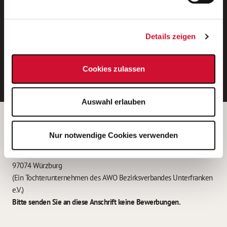
Neue Stellen per E-Mail.
Ein kostenloser Service von AWO
Details zeigen
Jobs.
E-Mail-Adresse eintragen
Cookies zulassen
Auswahl erlauben
Betreiber der Webseite
Nur notwendige Cookies verwenden
Garitz Bewirtschaftungsbetriebe GmbH
Kantstraße 45a
97074 Würzburg
(Ein Tochterunternehmen des AWO Bezirksverbandes Unterfranken
e.V.)
Bitte senden Sie an diese Anschrift keine Bewerbungen.