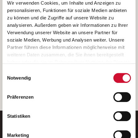
Ich bin damit einverstanden, dass meine personenbezogenen Daten
Wir verwenden Cookies, um Inhalte und Anzeigen zu
ausschließlich zum Zweck der Durchführung der Kontaktanfrage
personalisieren, Funktionen für soziale Medien anbieten
verarbeitet, auf IT- Systemen der Garitz Bewirtschaftungsbetriebe
zu können und die Zugriffe auf unsere Website zu
GmbH, Heinrich-von-Kleist-Straße 2, 97688 Bad Kissingen
analysieren. Außerdem geben wir Informationen zu Ihrer
(Betreiber) gespeichert und an die für das Stellenangebot
Verwendung unserer Website an unsere Partner für
verantwortliche Stelle zur Kontaktaufnahme weitergegeben
soziale Medien, Werbung und Analysen weiter. Unsere
werden.
Partner führen diese Informationen möglicherweise mit
Diese Einwilligungserklärung kann ich jederzeit gegenüber dem
weiteren Daten zusammen, die Sie ihnen bereitgestellt
Betreiber unter den im
Impressum
genannten Kontaktdaten
haben oder die sie im Rahmen Ihrer Nutzung der Dienste
widerrufen.
gesammelt haben.
Einwilligungsauswahl
Weitere Details können Sie der
Datenschutzerklärung
entnehmen.
Wenn Sie auf „Cookies zulassen“ klicken, so stimmen
Notwendig
Sie der Speicherung sämtlicher Cookies zu. Sie können
Ihre Einwilligung selbstverständlich jederzeit widerrufen,
weiter
Präferenzen
indem Sie die Cookie-Einstellungen aufrufen und diese
abändern. Weitere Informationen finden Sie in
unserer
Datenschutzerklärung
.
Statistiken
Marketing