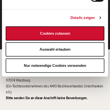
Neue Stellen per E-Mail.
Ein kostenloser Service von AWO
Details zeigen
Jobs.
E-Mail-Adresse eintragen
Cookies zulassen
Auswahl erlauben
Betreiber der Webseite
Nur notwendige Cookies verwenden
Garitz Bewirtschaftungsbetriebe GmbH
Kantstraße 45a
97074 Würzburg
(Ein Tochterunternehmen des AWO Bezirksverbandes Unterfranken
e.V.)
Bitte senden Sie an diese Anschrift keine Bewerbungen.