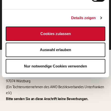
Neue Stellen per E-Mail.
Ein kostenloser Service von AWO
Details zeigen
Jobs.
E-Mail-Adresse eintragen
Cookies zulassen
Auswahl erlauben
Betreiber der Webseite
Nur notwendige Cookies verwenden
Garitz Bewirtschaftungsbetriebe GmbH
Kantstraße 45a
97074 Würzburg
(Ein Tochterunternehmen des AWO Bezirksverbandes Unterfranken
e.V.)
Bitte senden Sie an diese Anschrift keine Bewerbungen.