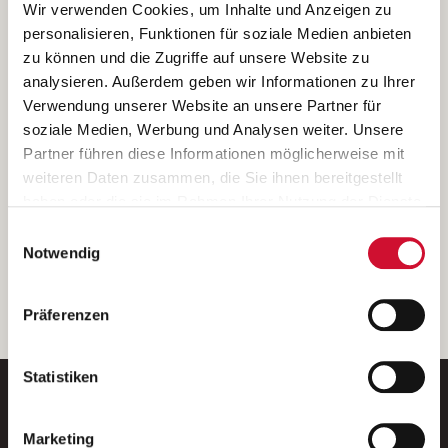
Ich bin damit einverstanden, dass meine personenbezogenen Daten
Wir verwenden Cookies, um Inhalte und Anzeigen zu
ausschließlich zum Zweck der Durchführung der Kontaktanfrage
personalisieren, Funktionen für soziale Medien anbieten
verarbeitet, auf IT- Systemen der Garitz Bewirtschaftungsbetriebe
zu können und die Zugriffe auf unsere Website zu
GmbH, Heinrich-von-Kleist-Straße 2, 97688 Bad Kissingen
analysieren. Außerdem geben wir Informationen zu Ihrer
(Betreiber) gespeichert und an die für das Stellenangebot
Verwendung unserer Website an unsere Partner für
verantwortliche Stelle zur Kontaktaufnahme weitergegeben
soziale Medien, Werbung und Analysen weiter. Unsere
werden.
Partner führen diese Informationen möglicherweise mit
Diese Einwilligungserklärung kann ich jederzeit gegenüber dem
weiteren Daten zusammen, die Sie ihnen bereitgestellt
Betreiber unter den im
Impressum
genannten Kontaktdaten
haben oder die sie im Rahmen Ihrer Nutzung der Dienste
widerrufen.
gesammelt haben.
Einwilligungsauswahl
Weitere Details können Sie der
Datenschutzerklärung
entnehmen.
Wenn Sie auf „Cookies zulassen“ klicken, so stimmen
Notwendig
Sie der Speicherung sämtlicher Cookies zu. Sie können
Ihre Einwilligung selbstverständlich jederzeit widerrufen,
weiter
Präferenzen
indem Sie die Cookie-Einstellungen aufrufen und diese
abändern. Weitere Informationen finden Sie in
unserer
Datenschutzerklärung
.
Statistiken
Marketing