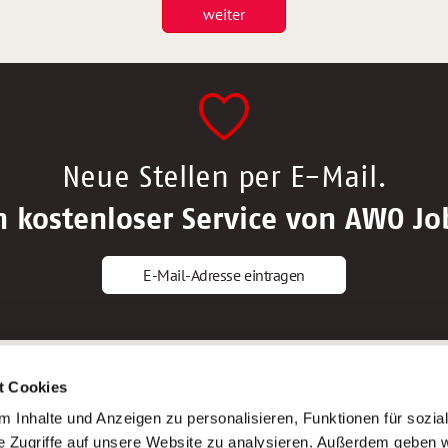
weiter
Neue Stellen per E-Mail.
n kostenloser Service von AWO Jo
E-Mail-Adresse eintragen
gstipps
Service
t Cookies
ls Altenpfleger*in
AWO Gliederungen nach Bundeslan
 Inhalte und Anzeigen zu personalisieren, Funktionen für sozia
ls Krankenpfleger*in
Stellenangebote nach Bundeslände
e Zugriffe auf unsere Website zu analysieren. Außerdem geben w