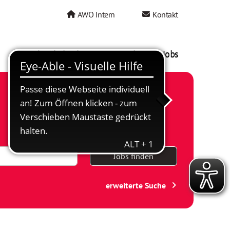
AWO Intern
Kontakt
AWO als Arbeitgeber
Mein AWO Jobs
Jobs finden
erweiterte Suche