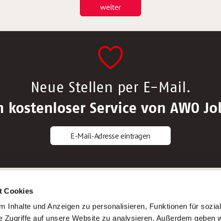
weiter
Neue Stellen per E-Mail.
n kostenloser Service von AWO Jo
E-Mail-Adresse eintragen
gstipps
Service
t Cookies
ls Altenpfleger*in
AWO Gliederungen nach Bundeslan
 Inhalte und Anzeigen zu personalisieren, Funktionen für sozia
ls Krankenpfleger*in
Stellenangebote nach Bundeslände
e Zugriffe auf unsere Website zu analysieren. Außerdem geben w