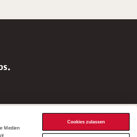
bs.
Social Media
Cookies zulassen
d
le Medien
rn
ir