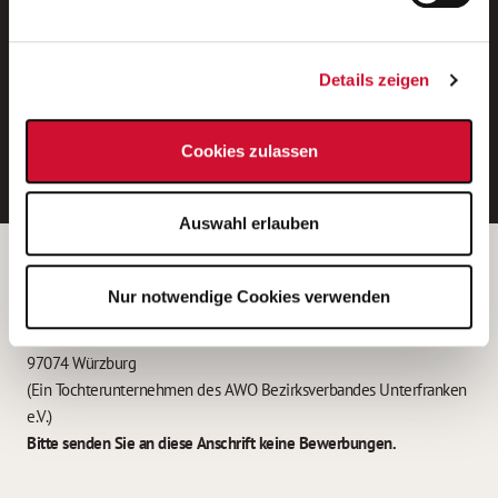
Neue Stellen per E-Mail.
Ein kostenloser Service von AWO
Details zeigen
Jobs.
E-Mail-Adresse eintragen
Cookies zulassen
Auswahl erlauben
Betreiber der Webseite
Nur notwendige Cookies verwenden
Garitz Bewirtschaftungsbetriebe GmbH
Kantstraße 45a
97074 Würzburg
(Ein Tochterunternehmen des AWO Bezirksverbandes Unterfranken
e.V.)
Bitte senden Sie an diese Anschrift keine Bewerbungen.