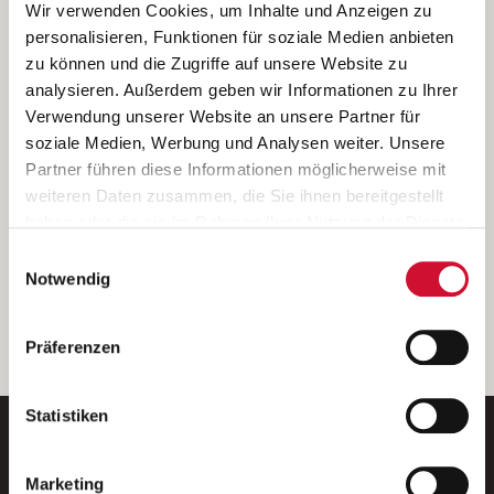
Ich bin damit einverstanden, dass meine personenbezogenen Daten
Wir verwenden Cookies, um Inhalte und Anzeigen zu
ausschließlich zum Zweck der Durchführung der Kontaktanfrage
personalisieren, Funktionen für soziale Medien anbieten
verarbeitet, auf IT- Systemen der Garitz Bewirtschaftungsbetriebe
zu können und die Zugriffe auf unsere Website zu
GmbH, Heinrich-von-Kleist-Straße 2, 97688 Bad Kissingen
analysieren. Außerdem geben wir Informationen zu Ihrer
(Betreiber) gespeichert und an die für das Stellenangebot
Verwendung unserer Website an unsere Partner für
verantwortliche Stelle zur Kontaktaufnahme weitergegeben
soziale Medien, Werbung und Analysen weiter. Unsere
werden.
Partner führen diese Informationen möglicherweise mit
Diese Einwilligungserklärung kann ich jederzeit gegenüber dem
weiteren Daten zusammen, die Sie ihnen bereitgestellt
Betreiber unter den im
Impressum
genannten Kontaktdaten
haben oder die sie im Rahmen Ihrer Nutzung der Dienste
widerrufen.
gesammelt haben.
Einwilligungsauswahl
Weitere Details können Sie der
Datenschutzerklärung
entnehmen.
Wenn Sie auf „Cookies zulassen“ klicken, so stimmen
Notwendig
Sie der Speicherung sämtlicher Cookies zu. Sie können
Ihre Einwilligung selbstverständlich jederzeit widerrufen,
weiter
Präferenzen
indem Sie die Cookie-Einstellungen aufrufen und diese
abändern. Weitere Informationen finden Sie in
unserer
Datenschutzerklärung
.
Statistiken
Marketing