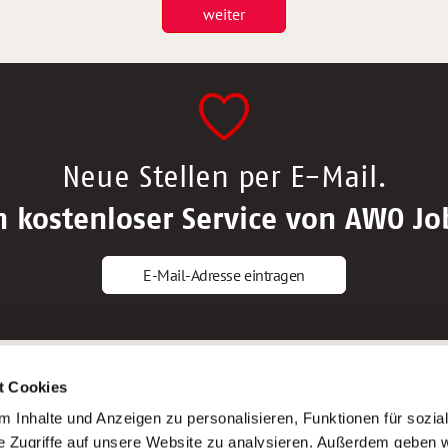
weiter
Neue Stellen per E-Mail.
n kostenloser Service von AWO Jo
E-Mail-Adresse eintragen
gstipps
Service
t Cookies
ls Altenpfleger*in
AWO Gliederungen nach Bundeslan
 Inhalte und Anzeigen zu personalisieren, Funktionen für sozia
ls Krankenpfleger*in
Stellenangebote nach Bundeslände
e Zugriffe auf unsere Website zu analysieren. Außerdem geben w