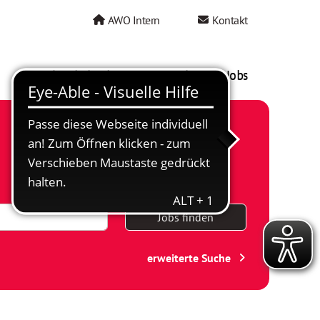
AWO Intern
Kontakt
AWO als Arbeitgeber
Mein AWO Jobs
Jobs finden
erweiterte Suche