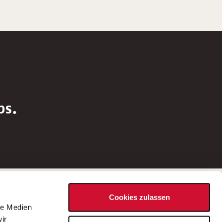
bs.
Social Media
Cookies zulassen
d
le Medien
rn
ir