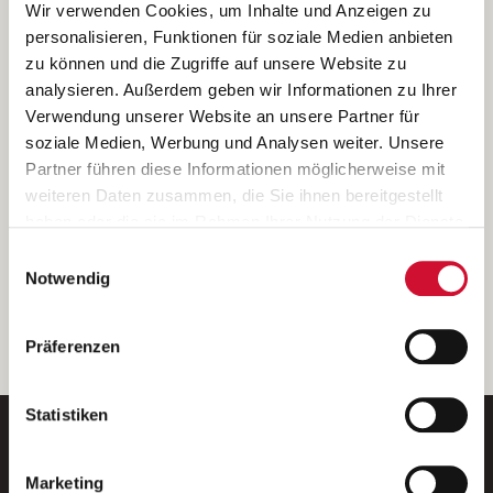
Ich bin damit einverstanden, dass meine personenbezogenen Daten
Wir verwenden Cookies, um Inhalte und Anzeigen zu
ausschließlich zum Zweck der Durchführung der Kontaktanfrage
personalisieren, Funktionen für soziale Medien anbieten
verarbeitet, auf IT- Systemen der Garitz Bewirtschaftungsbetriebe
zu können und die Zugriffe auf unsere Website zu
GmbH, Heinrich-von-Kleist-Straße 2, 97688 Bad Kissingen
analysieren. Außerdem geben wir Informationen zu Ihrer
(Betreiber) gespeichert und an die für das Stellenangebot
Verwendung unserer Website an unsere Partner für
verantwortliche Stelle zur Kontaktaufnahme weitergegeben
soziale Medien, Werbung und Analysen weiter. Unsere
werden.
Partner führen diese Informationen möglicherweise mit
Diese Einwilligungserklärung kann ich jederzeit gegenüber dem
weiteren Daten zusammen, die Sie ihnen bereitgestellt
Betreiber unter den im
Impressum
genannten Kontaktdaten
haben oder die sie im Rahmen Ihrer Nutzung der Dienste
widerrufen.
gesammelt haben.
Einwilligungsauswahl
Weitere Details können Sie der
Datenschutzerklärung
entnehmen.
Wenn Sie auf „Cookies zulassen“ klicken, so stimmen
Notwendig
Sie der Speicherung sämtlicher Cookies zu. Sie können
Ihre Einwilligung selbstverständlich jederzeit widerrufen,
weiter
Präferenzen
indem Sie die Cookie-Einstellungen aufrufen und diese
abändern. Weitere Informationen finden Sie in
unserer
Datenschutzerklärung
.
Statistiken
Marketing