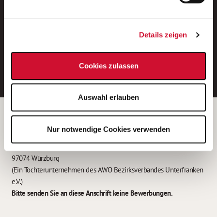
Neue Stellen per E-Mail.
Ein kostenloser Service von AWO
Details zeigen
Jobs.
E-Mail-Adresse eintragen
Cookies zulassen
Auswahl erlauben
Betreiber der Webseite
Nur notwendige Cookies verwenden
Garitz Bewirtschaftungsbetriebe GmbH
Kantstraße 45a
97074 Würzburg
(Ein Tochterunternehmen des AWO Bezirksverbandes Unterfranken
e.V.)
Bitte senden Sie an diese Anschrift keine Bewerbungen.