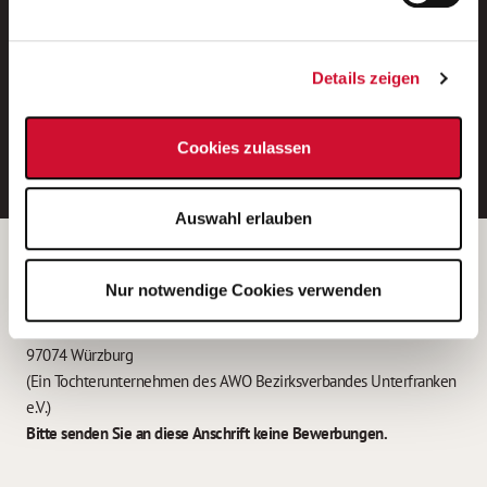
Neue Stellen per E-Mail.
Ein kostenloser Service von AWO
Details zeigen
Jobs.
E-Mail-Adresse eintragen
Cookies zulassen
Auswahl erlauben
Betreiber der Webseite
Nur notwendige Cookies verwenden
Garitz Bewirtschaftungsbetriebe GmbH
Kantstraße 45a
97074 Würzburg
(Ein Tochterunternehmen des AWO Bezirksverbandes Unterfranken
e.V.)
Bitte senden Sie an diese Anschrift keine Bewerbungen.