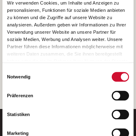
Ich bin damit einverstanden, dass meine personenbezogenen Daten
Wir verwenden Cookies, um Inhalte und Anzeigen zu
ausschließlich zum Zweck der Durchführung der Kontaktanfrage
personalisieren, Funktionen für soziale Medien anbieten
verarbeitet, auf IT- Systemen der Garitz Bewirtschaftungsbetriebe
zu können und die Zugriffe auf unsere Website zu
GmbH, Heinrich-von-Kleist-Straße 2, 97688 Bad Kissingen
analysieren. Außerdem geben wir Informationen zu Ihrer
(Betreiber) gespeichert und an die für das Stellenangebot
Verwendung unserer Website an unsere Partner für
verantwortliche Stelle zur Kontaktaufnahme weitergegeben
soziale Medien, Werbung und Analysen weiter. Unsere
werden.
Partner führen diese Informationen möglicherweise mit
Diese Einwilligungserklärung kann ich jederzeit gegenüber dem
weiteren Daten zusammen, die Sie ihnen bereitgestellt
Betreiber unter den im
Impressum
genannten Kontaktdaten
haben oder die sie im Rahmen Ihrer Nutzung der Dienste
widerrufen.
gesammelt haben.
Einwilligungsauswahl
Weitere Details können Sie der
Datenschutzerklärung
entnehmen.
Wenn Sie auf „Cookies zulassen“ klicken, so stimmen
Notwendig
Sie der Speicherung sämtlicher Cookies zu. Sie können
Ihre Einwilligung selbstverständlich jederzeit widerrufen,
weiter
Präferenzen
indem Sie die Cookie-Einstellungen aufrufen und diese
abändern. Weitere Informationen finden Sie in
unserer
Datenschutzerklärung
.
Statistiken
Marketing