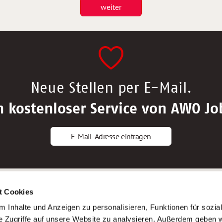
weiter
Neue Stellen per E-Mail.
n kostenloser Service von AWO Jo
E-Mail-Adresse eintragen
gstipps
Service
t Cookies
ls Altenpfleger*in
AWO Gliederungen nach Bundeslan
 Inhalte und Anzeigen zu personalisieren, Funktionen für sozia
ls Krankenpfleger*in
Stellenangebote nach Bundeslände
e Zugriffe auf unsere Website zu analysieren. Außerdem geben w