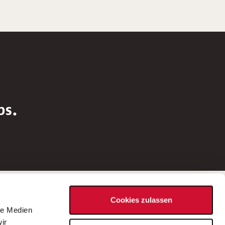
bs.
Social Media
Cookies zulassen
d
le Medien
rn
ir