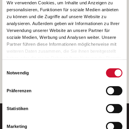
Ich bin damit einverstanden, dass meine personenbezogenen Daten
Wir verwenden Cookies, um Inhalte und Anzeigen zu
ausschließlich zum Zweck der Durchführung der Kontaktanfrage
personalisieren, Funktionen für soziale Medien anbieten
verarbeitet, auf IT- Systemen der Garitz Bewirtschaftungsbetriebe
zu können und die Zugriffe auf unsere Website zu
GmbH, Heinrich-von-Kleist-Straße 2, 97688 Bad Kissingen
analysieren. Außerdem geben wir Informationen zu Ihrer
(Betreiber) gespeichert und an die für das Stellenangebot
Verwendung unserer Website an unsere Partner für
verantwortliche Stelle zur Kontaktaufnahme weitergegeben
soziale Medien, Werbung und Analysen weiter. Unsere
werden.
Partner führen diese Informationen möglicherweise mit
Diese Einwilligungserklärung kann ich jederzeit gegenüber dem
weiteren Daten zusammen, die Sie ihnen bereitgestellt
Betreiber unter den im
Impressum
genannten Kontaktdaten
haben oder die sie im Rahmen Ihrer Nutzung der Dienste
widerrufen.
gesammelt haben.
Einwilligungsauswahl
Weitere Details können Sie der
Datenschutzerklärung
entnehmen.
Wenn Sie auf „Cookies zulassen“ klicken, so stimmen
Notwendig
Sie der Speicherung sämtlicher Cookies zu. Sie können
Ihre Einwilligung selbstverständlich jederzeit widerrufen,
weiter
Präferenzen
indem Sie die Cookie-Einstellungen aufrufen und diese
abändern. Weitere Informationen finden Sie in
unserer
Datenschutzerklärung
.
Statistiken
Marketing