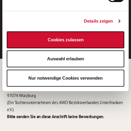
Neue Stellen per E-Mail.
Ein kostenloser Service von AWO
Details zeigen
Jobs.
E-Mail-Adresse eintragen
Cookies zulassen
Auswahl erlauben
Betreiber der Webseite
Nur notwendige Cookies verwenden
Garitz Bewirtschaftungsbetriebe GmbH
Kantstraße 45a
97074 Würzburg
(Ein Tochterunternehmen des AWO Bezirksverbandes Unterfranken
e.V.)
Bitte senden Sie an diese Anschrift keine Bewerbungen.