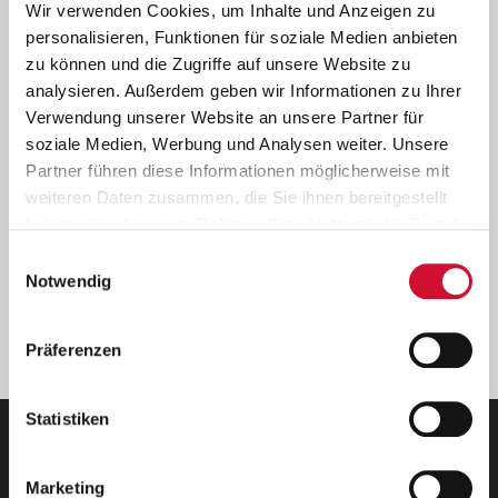
Ich bin damit einverstanden, dass meine personenbezogenen Daten
Wir verwenden Cookies, um Inhalte und Anzeigen zu
ausschließlich zum Zweck der Durchführung der Kontaktanfrage
personalisieren, Funktionen für soziale Medien anbieten
verarbeitet, auf IT- Systemen der Garitz Bewirtschaftungsbetriebe
zu können und die Zugriffe auf unsere Website zu
GmbH, Heinrich-von-Kleist-Straße 2, 97688 Bad Kissingen
analysieren. Außerdem geben wir Informationen zu Ihrer
(Betreiber) gespeichert und an die für das Stellenangebot
Verwendung unserer Website an unsere Partner für
verantwortliche Stelle zur Kontaktaufnahme weitergegeben
soziale Medien, Werbung und Analysen weiter. Unsere
werden.
Partner führen diese Informationen möglicherweise mit
Diese Einwilligungserklärung kann ich jederzeit gegenüber dem
weiteren Daten zusammen, die Sie ihnen bereitgestellt
Betreiber unter den im
Impressum
genannten Kontaktdaten
haben oder die sie im Rahmen Ihrer Nutzung der Dienste
widerrufen.
gesammelt haben.
Einwilligungsauswahl
Weitere Details können Sie der
Datenschutzerklärung
entnehmen.
Wenn Sie auf „Cookies zulassen“ klicken, so stimmen
Notwendig
Sie der Speicherung sämtlicher Cookies zu. Sie können
Ihre Einwilligung selbstverständlich jederzeit widerrufen,
weiter
Präferenzen
indem Sie die Cookie-Einstellungen aufrufen und diese
abändern. Weitere Informationen finden Sie in
unserer
Datenschutzerklärung
.
Statistiken
Marketing