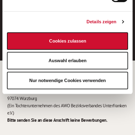
Neue Stellen per E-Mail.
Ein kostenloser Service von AWO
Details zeigen
Jobs.
E-Mail-Adresse eintragen
Cookies zulassen
Auswahl erlauben
Betreiber der Webseite
Nur notwendige Cookies verwenden
Garitz Bewirtschaftungsbetriebe GmbH
Kantstraße 45a
97074 Würzburg
(Ein Tochterunternehmen des AWO Bezirksverbandes Unterfranken
e.V.)
Bitte senden Sie an diese Anschrift keine Bewerbungen.