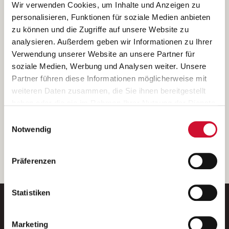
Ich bin damit einverstanden, dass meine personenbezogenen Daten
Wir verwenden Cookies, um Inhalte und Anzeigen zu
ausschließlich zum Zweck der Durchführung der Kontaktanfrage
personalisieren, Funktionen für soziale Medien anbieten
verarbeitet, auf IT- Systemen der Garitz Bewirtschaftungsbetriebe
zu können und die Zugriffe auf unsere Website zu
GmbH, Heinrich-von-Kleist-Straße 2, 97688 Bad Kissingen
analysieren. Außerdem geben wir Informationen zu Ihrer
(Betreiber) gespeichert und an die für das Stellenangebot
Verwendung unserer Website an unsere Partner für
verantwortliche Stelle zur Kontaktaufnahme weitergegeben
soziale Medien, Werbung und Analysen weiter. Unsere
werden.
Partner führen diese Informationen möglicherweise mit
Diese Einwilligungserklärung kann ich jederzeit gegenüber dem
weiteren Daten zusammen, die Sie ihnen bereitgestellt
Betreiber unter den im
Impressum
genannten Kontaktdaten
haben oder die sie im Rahmen Ihrer Nutzung der Dienste
widerrufen.
gesammelt haben.
Einwilligungsauswahl
Weitere Details können Sie der
Datenschutzerklärung
entnehmen.
Wenn Sie auf „Cookies zulassen“ klicken, so stimmen
Notwendig
Sie der Speicherung sämtlicher Cookies zu. Sie können
Ihre Einwilligung selbstverständlich jederzeit widerrufen,
weiter
Präferenzen
indem Sie die Cookie-Einstellungen aufrufen und diese
abändern. Weitere Informationen finden Sie in
unserer
Datenschutzerklärung
.
Statistiken
Marketing