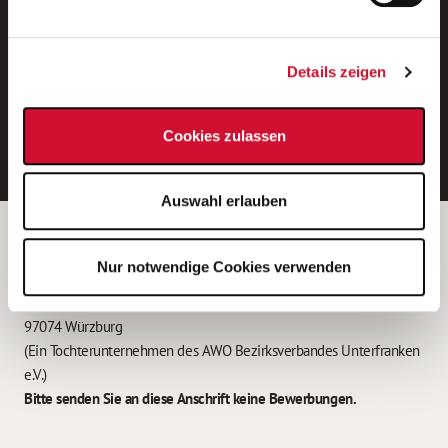
Neue Stellen per E-Mail.
Ein kostenloser Service von AWO
Details zeigen
Jobs.
E-Mail-Adresse eintragen
Cookies zulassen
Auswahl erlauben
Betreiber der Webseite
Nur notwendige Cookies verwenden
Garitz Bewirtschaftungsbetriebe GmbH
Kantstraße 45a
97074 Würzburg
(Ein Tochterunternehmen des AWO Bezirksverbandes Unterfranken
e.V.)
Bitte senden Sie an diese Anschrift keine Bewerbungen.