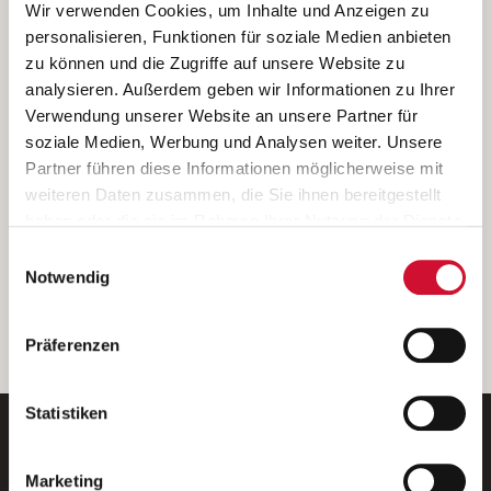
Ich bin damit einverstanden, dass meine personenbezogenen Daten
Wir verwenden Cookies, um Inhalte und Anzeigen zu
ausschließlich zum Zweck der Durchführung der Kontaktanfrage
personalisieren, Funktionen für soziale Medien anbieten
verarbeitet, auf IT- Systemen der Garitz Bewirtschaftungsbetriebe
zu können und die Zugriffe auf unsere Website zu
GmbH, Heinrich-von-Kleist-Straße 2, 97688 Bad Kissingen
analysieren. Außerdem geben wir Informationen zu Ihrer
(Betreiber) gespeichert und an die für das Stellenangebot
Verwendung unserer Website an unsere Partner für
verantwortliche Stelle zur Kontaktaufnahme weitergegeben
soziale Medien, Werbung und Analysen weiter. Unsere
werden.
Partner führen diese Informationen möglicherweise mit
Diese Einwilligungserklärung kann ich jederzeit gegenüber dem
weiteren Daten zusammen, die Sie ihnen bereitgestellt
Betreiber unter den im
Impressum
genannten Kontaktdaten
haben oder die sie im Rahmen Ihrer Nutzung der Dienste
widerrufen.
gesammelt haben.
Einwilligungsauswahl
Weitere Details können Sie der
Datenschutzerklärung
entnehmen.
Wenn Sie auf „Cookies zulassen“ klicken, so stimmen
Notwendig
Sie der Speicherung sämtlicher Cookies zu. Sie können
Ihre Einwilligung selbstverständlich jederzeit widerrufen,
weiter
Präferenzen
indem Sie die Cookie-Einstellungen aufrufen und diese
abändern. Weitere Informationen finden Sie in
unserer
Datenschutzerklärung
.
Statistiken
Marketing