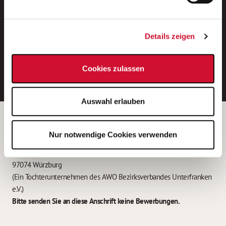
Neue Stellen per E-Mail.
Ein kostenloser Service von AWO
Details zeigen
Jobs.
E-Mail-Adresse eintragen
Cookies zulassen
Auswahl erlauben
Betreiber der Webseite
Nur notwendige Cookies verwenden
Garitz Bewirtschaftungsbetriebe GmbH
Kantstraße 45a
97074 Würzburg
(Ein Tochterunternehmen des AWO Bezirksverbandes Unterfranken
e.V.)
Bitte senden Sie an diese Anschrift keine Bewerbungen.