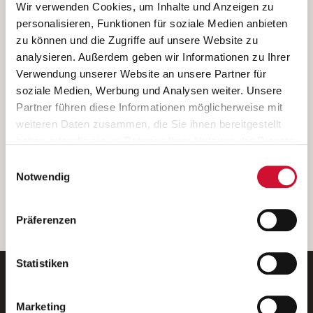
Ich bin damit einverstanden, dass meine personenbezogenen Daten
Wir verwenden Cookies, um Inhalte und Anzeigen zu
ausschließlich zum Zweck der Durchführung der Kontaktanfrage
personalisieren, Funktionen für soziale Medien anbieten
verarbeitet, auf IT- Systemen der Garitz Bewirtschaftungsbetriebe
zu können und die Zugriffe auf unsere Website zu
GmbH, Heinrich-von-Kleist-Straße 2, 97688 Bad Kissingen
analysieren. Außerdem geben wir Informationen zu Ihrer
(Betreiber) gespeichert und an die für das Stellenangebot
Verwendung unserer Website an unsere Partner für
verantwortliche Stelle zur Kontaktaufnahme weitergegeben
soziale Medien, Werbung und Analysen weiter. Unsere
werden.
Partner führen diese Informationen möglicherweise mit
Diese Einwilligungserklärung kann ich jederzeit gegenüber dem
weiteren Daten zusammen, die Sie ihnen bereitgestellt
Betreiber unter den im
Impressum
genannten Kontaktdaten
haben oder die sie im Rahmen Ihrer Nutzung der Dienste
widerrufen.
gesammelt haben.
Einwilligungsauswahl
Weitere Details können Sie der
Datenschutzerklärung
entnehmen.
Wenn Sie auf „Cookies zulassen“ klicken, so stimmen
Notwendig
Sie der Speicherung sämtlicher Cookies zu. Sie können
Ihre Einwilligung selbstverständlich jederzeit widerrufen,
weiter
Präferenzen
indem Sie die Cookie-Einstellungen aufrufen und diese
abändern. Weitere Informationen finden Sie in
unserer
Datenschutzerklärung
.
Statistiken
Marketing