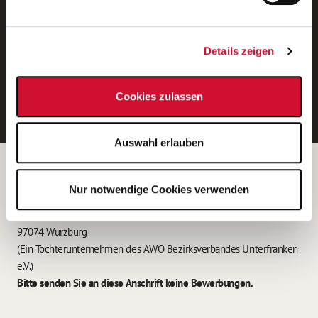
Neue Stellen per E-Mail.
Ein kostenloser Service von AWO
Details zeigen
Jobs.
E-Mail-Adresse eintragen
Cookies zulassen
Auswahl erlauben
Betreiber der Webseite
Nur notwendige Cookies verwenden
Garitz Bewirtschaftungsbetriebe GmbH
Kantstraße 45a
97074 Würzburg
(Ein Tochterunternehmen des AWO Bezirksverbandes Unterfranken
e.V.)
Bitte senden Sie an diese Anschrift keine Bewerbungen.