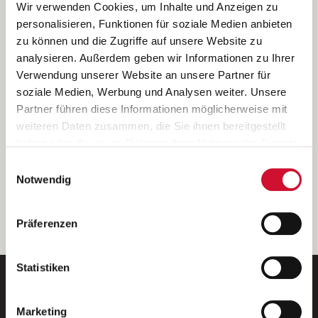
Ich bin damit einverstanden, dass meine personenbezogenen Daten
Wir verwenden Cookies, um Inhalte und Anzeigen zu
ausschließlich zum Zweck der Durchführung der Kontaktanfrage
personalisieren, Funktionen für soziale Medien anbieten
verarbeitet, auf IT- Systemen der Garitz Bewirtschaftungsbetriebe
zu können und die Zugriffe auf unsere Website zu
GmbH, Heinrich-von-Kleist-Straße 2, 97688 Bad Kissingen
analysieren. Außerdem geben wir Informationen zu Ihrer
(Betreiber) gespeichert und an die für das Stellenangebot
Verwendung unserer Website an unsere Partner für
verantwortliche Stelle zur Kontaktaufnahme weitergegeben
soziale Medien, Werbung und Analysen weiter. Unsere
werden.
Partner führen diese Informationen möglicherweise mit
Diese Einwilligungserklärung kann ich jederzeit gegenüber dem
weiteren Daten zusammen, die Sie ihnen bereitgestellt
Betreiber unter den im
Impressum
genannten Kontaktdaten
haben oder die sie im Rahmen Ihrer Nutzung der Dienste
widerrufen.
gesammelt haben.
Einwilligungsauswahl
Weitere Details können Sie der
Datenschutzerklärung
entnehmen.
Wenn Sie auf „Cookies zulassen“ klicken, so stimmen
Notwendig
Sie der Speicherung sämtlicher Cookies zu. Sie können
Ihre Einwilligung selbstverständlich jederzeit widerrufen,
weiter
Präferenzen
indem Sie die Cookie-Einstellungen aufrufen und diese
abändern. Weitere Informationen finden Sie in
unserer
Datenschutzerklärung
.
Statistiken
Marketing