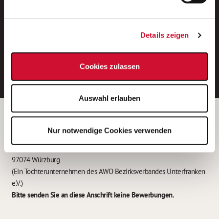
Neue Stellen per E-Mail.
Ein kostenloser Service von AWO
Details zeigen
Jobs.
E-Mail-Adresse eintragen
Cookies zulassen
Auswahl erlauben
Betreiber der Webseite
Nur notwendige Cookies verwenden
Garitz Bewirtschaftungsbetriebe GmbH
Kantstraße 45a
97074 Würzburg
(Ein Tochterunternehmen des AWO Bezirksverbandes Unterfranken
e.V.)
Bitte senden Sie an diese Anschrift keine Bewerbungen.