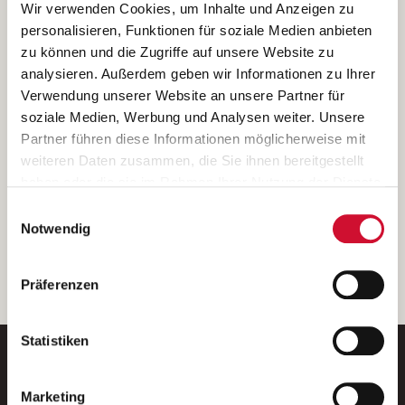
Ich bin damit einverstanden, dass meine personenbezogenen Daten
Wir verwenden Cookies, um Inhalte und Anzeigen zu
ausschließlich zum Zweck der Durchführung der Kontaktanfrage
personalisieren, Funktionen für soziale Medien anbieten
verarbeitet, auf IT- Systemen der Garitz Bewirtschaftungsbetriebe
zu können und die Zugriffe auf unsere Website zu
GmbH, Heinrich-von-Kleist-Straße 2, 97688 Bad Kissingen
analysieren. Außerdem geben wir Informationen zu Ihrer
(Betreiber) gespeichert und an die für das Stellenangebot
Verwendung unserer Website an unsere Partner für
verantwortliche Stelle zur Kontaktaufnahme weitergegeben
soziale Medien, Werbung und Analysen weiter. Unsere
werden.
Partner führen diese Informationen möglicherweise mit
Diese Einwilligungserklärung kann ich jederzeit gegenüber dem
weiteren Daten zusammen, die Sie ihnen bereitgestellt
Betreiber unter den im
Impressum
genannten Kontaktdaten
haben oder die sie im Rahmen Ihrer Nutzung der Dienste
widerrufen.
gesammelt haben.
Einwilligungsauswahl
Weitere Details können Sie der
Datenschutzerklärung
entnehmen.
Wenn Sie auf „Cookies zulassen“ klicken, so stimmen
Notwendig
Sie der Speicherung sämtlicher Cookies zu. Sie können
Ihre Einwilligung selbstverständlich jederzeit widerrufen,
weiter
Präferenzen
indem Sie die Cookie-Einstellungen aufrufen und diese
abändern. Weitere Informationen finden Sie in
unserer
Datenschutzerklärung
.
Statistiken
Marketing