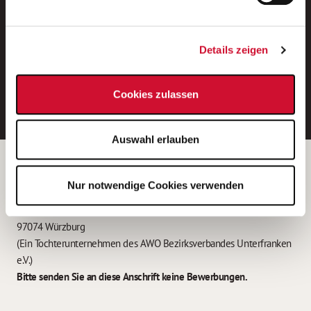
Neue Stellen per E-Mail.
Ein kostenloser Service von AWO
Details zeigen
Jobs.
E-Mail-Adresse eintragen
Cookies zulassen
Auswahl erlauben
Betreiber der Webseite
Nur notwendige Cookies verwenden
Garitz Bewirtschaftungsbetriebe GmbH
Kantstraße 45a
97074 Würzburg
(Ein Tochterunternehmen des AWO Bezirksverbandes Unterfranken
e.V.)
Bitte senden Sie an diese Anschrift keine Bewerbungen.