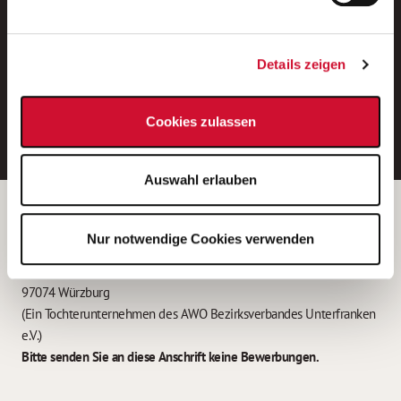
Neue Stellen per E-Mail.
Ein kostenloser Service von AWO
Details zeigen
Jobs.
E-Mail-Adresse eintragen
Cookies zulassen
Auswahl erlauben
Betreiber der Webseite
Nur notwendige Cookies verwenden
Garitz Bewirtschaftungsbetriebe GmbH
Kantstraße 45a
97074 Würzburg
(Ein Tochterunternehmen des AWO Bezirksverbandes Unterfranken
e.V.)
Bitte senden Sie an diese Anschrift keine Bewerbungen.