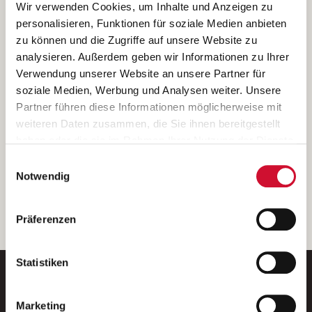
Ich bin damit einverstanden, dass meine personenbezogenen Daten
Wir verwenden Cookies, um Inhalte und Anzeigen zu
ausschließlich zum Zweck der Durchführung der Kontaktanfrage
personalisieren, Funktionen für soziale Medien anbieten
verarbeitet, auf IT- Systemen der Garitz Bewirtschaftungsbetriebe
zu können und die Zugriffe auf unsere Website zu
GmbH, Heinrich-von-Kleist-Straße 2, 97688 Bad Kissingen
analysieren. Außerdem geben wir Informationen zu Ihrer
(Betreiber) gespeichert und an die für das Stellenangebot
Verwendung unserer Website an unsere Partner für
verantwortliche Stelle zur Kontaktaufnahme weitergegeben
soziale Medien, Werbung und Analysen weiter. Unsere
werden.
Partner führen diese Informationen möglicherweise mit
Diese Einwilligungserklärung kann ich jederzeit gegenüber dem
weiteren Daten zusammen, die Sie ihnen bereitgestellt
Betreiber unter den im
Impressum
genannten Kontaktdaten
haben oder die sie im Rahmen Ihrer Nutzung der Dienste
widerrufen.
gesammelt haben.
Einwilligungsauswahl
Weitere Details können Sie der
Datenschutzerklärung
entnehmen.
Wenn Sie auf „Cookies zulassen“ klicken, so stimmen
Notwendig
Sie der Speicherung sämtlicher Cookies zu. Sie können
Ihre Einwilligung selbstverständlich jederzeit widerrufen,
weiter
Präferenzen
indem Sie die Cookie-Einstellungen aufrufen und diese
abändern. Weitere Informationen finden Sie in
unserer
Datenschutzerklärung
.
Statistiken
Marketing