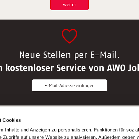
weiter
Neue Stellen per E-Mail.
n kostenloser Service von AWO Jo
E-Mail-Adresse eintragen
gstipps
Service
t Cookies
ls Altenpfleger*in
AWO Gliederungen nach Bundeslan
 Inhalte und Anzeigen zu personalisieren, Funktionen für sozia
ls Krankenpfleger*in
Stellenangebote nach Bundeslände
e Zugriffe auf unsere Website zu analysieren. Außerdem geben w