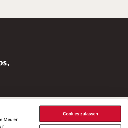
bs.
Social Media
Cookies zulassen
d
le Medien
rn
ir