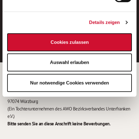
Neue Stellen per E-Mail.
Ein kostenloser Service von AWO
Details zeigen
Jobs.
E-Mail-Adresse eintragen
Cookies zulassen
Auswahl erlauben
Betreiber der Webseite
Nur notwendige Cookies verwenden
Garitz Bewirtschaftungsbetriebe GmbH
Kantstraße 45a
97074 Würzburg
(Ein Tochterunternehmen des AWO Bezirksverbandes Unterfranken
e.V.)
Bitte senden Sie an diese Anschrift keine Bewerbungen.