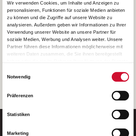
Ich bin damit einverstanden, dass meine personenbezogenen Daten
Wir verwenden Cookies, um Inhalte und Anzeigen zu
ausschließlich zum Zweck der Durchführung der Kontaktanfrage
personalisieren, Funktionen für soziale Medien anbieten
verarbeitet, auf IT- Systemen der Garitz Bewirtschaftungsbetriebe
zu können und die Zugriffe auf unsere Website zu
GmbH, Heinrich-von-Kleist-Straße 2, 97688 Bad Kissingen
analysieren. Außerdem geben wir Informationen zu Ihrer
(Betreiber) gespeichert und an die für das Stellenangebot
Verwendung unserer Website an unsere Partner für
verantwortliche Stelle zur Kontaktaufnahme weitergegeben
soziale Medien, Werbung und Analysen weiter. Unsere
werden.
Partner führen diese Informationen möglicherweise mit
Diese Einwilligungserklärung kann ich jederzeit gegenüber dem
weiteren Daten zusammen, die Sie ihnen bereitgestellt
Betreiber unter den im
Impressum
genannten Kontaktdaten
haben oder die sie im Rahmen Ihrer Nutzung der Dienste
widerrufen.
gesammelt haben.
Einwilligungsauswahl
Weitere Details können Sie der
Datenschutzerklärung
entnehmen.
Wenn Sie auf „Cookies zulassen“ klicken, so stimmen
Notwendig
Sie der Speicherung sämtlicher Cookies zu. Sie können
Ihre Einwilligung selbstverständlich jederzeit widerrufen,
weiter
Präferenzen
indem Sie die Cookie-Einstellungen aufrufen und diese
abändern. Weitere Informationen finden Sie in
unserer
Datenschutzerklärung
.
Statistiken
Marketing