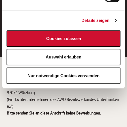
Neue Stellen per E-Mail.
Ein kostenloser Service von AWO
Details zeigen
Jobs.
E-Mail-Adresse eintragen
Cookies zulassen
Auswahl erlauben
Betreiber der Webseite
Nur notwendige Cookies verwenden
Garitz Bewirtschaftungsbetriebe GmbH
Kantstraße 45a
97074 Würzburg
(Ein Tochterunternehmen des AWO Bezirksverbandes Unterfranken
e.V.)
Bitte senden Sie an diese Anschrift keine Bewerbungen.