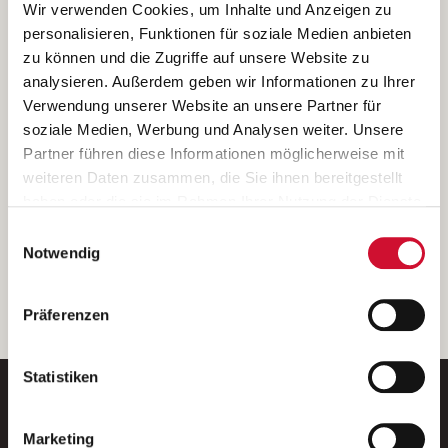
Ich bin damit einverstanden, dass meine personenbezogenen Daten
Wir verwenden Cookies, um Inhalte und Anzeigen zu
ausschließlich zum Zweck der Durchführung der Kontaktanfrage
personalisieren, Funktionen für soziale Medien anbieten
verarbeitet, auf IT- Systemen der Garitz Bewirtschaftungsbetriebe
zu können und die Zugriffe auf unsere Website zu
GmbH, Heinrich-von-Kleist-Straße 2, 97688 Bad Kissingen
analysieren. Außerdem geben wir Informationen zu Ihrer
(Betreiber) gespeichert und an die für das Stellenangebot
Verwendung unserer Website an unsere Partner für
verantwortliche Stelle zur Kontaktaufnahme weitergegeben
soziale Medien, Werbung und Analysen weiter. Unsere
werden.
Partner führen diese Informationen möglicherweise mit
Diese Einwilligungserklärung kann ich jederzeit gegenüber dem
weiteren Daten zusammen, die Sie ihnen bereitgestellt
Betreiber unter den im
Impressum
genannten Kontaktdaten
haben oder die sie im Rahmen Ihrer Nutzung der Dienste
widerrufen.
gesammelt haben.
Einwilligungsauswahl
Weitere Details können Sie der
Datenschutzerklärung
entnehmen.
Wenn Sie auf „Cookies zulassen“ klicken, so stimmen
Notwendig
Sie der Speicherung sämtlicher Cookies zu. Sie können
Ihre Einwilligung selbstverständlich jederzeit widerrufen,
weiter
Präferenzen
indem Sie die Cookie-Einstellungen aufrufen und diese
abändern. Weitere Informationen finden Sie in
unserer
Datenschutzerklärung
.
Statistiken
Marketing