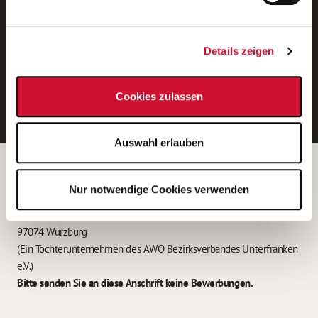
Neue Stellen per E-Mail.
Ein kostenloser Service von AWO
Details zeigen
Jobs.
E-Mail-Adresse eintragen
Cookies zulassen
Auswahl erlauben
Betreiber der Webseite
Nur notwendige Cookies verwenden
Garitz Bewirtschaftungsbetriebe GmbH
Kantstraße 45a
97074 Würzburg
(Ein Tochterunternehmen des AWO Bezirksverbandes Unterfranken
e.V.)
Bitte senden Sie an diese Anschrift keine Bewerbungen.