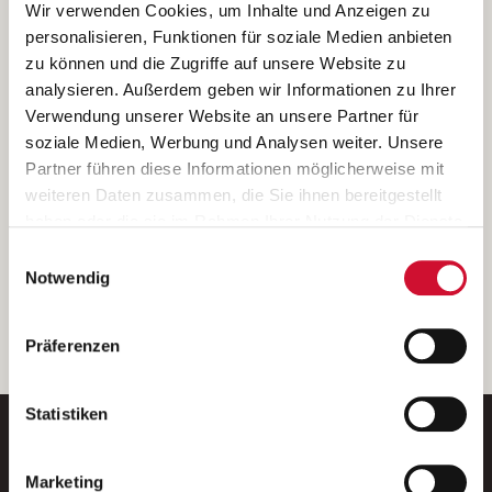
Ich bin damit einverstanden, dass meine personenbezogenen Daten
Wir verwenden Cookies, um Inhalte und Anzeigen zu
ausschließlich zum Zweck der Durchführung der Kontaktanfrage
personalisieren, Funktionen für soziale Medien anbieten
verarbeitet, auf IT- Systemen der Garitz Bewirtschaftungsbetriebe
zu können und die Zugriffe auf unsere Website zu
GmbH, Heinrich-von-Kleist-Straße 2, 97688 Bad Kissingen
analysieren. Außerdem geben wir Informationen zu Ihrer
(Betreiber) gespeichert und an die für das Stellenangebot
Verwendung unserer Website an unsere Partner für
verantwortliche Stelle zur Kontaktaufnahme weitergegeben
soziale Medien, Werbung und Analysen weiter. Unsere
werden.
Partner führen diese Informationen möglicherweise mit
Diese Einwilligungserklärung kann ich jederzeit gegenüber dem
weiteren Daten zusammen, die Sie ihnen bereitgestellt
Betreiber unter den im
Impressum
genannten Kontaktdaten
haben oder die sie im Rahmen Ihrer Nutzung der Dienste
widerrufen.
gesammelt haben.
Einwilligungsauswahl
Weitere Details können Sie der
Datenschutzerklärung
entnehmen.
Wenn Sie auf „Cookies zulassen“ klicken, so stimmen
Notwendig
Sie der Speicherung sämtlicher Cookies zu. Sie können
Ihre Einwilligung selbstverständlich jederzeit widerrufen,
weiter
Präferenzen
indem Sie die Cookie-Einstellungen aufrufen und diese
abändern. Weitere Informationen finden Sie in
unserer
Datenschutzerklärung
.
Statistiken
Marketing