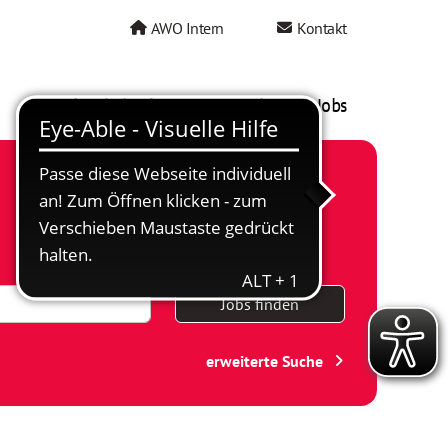
AWO Intern
Kontakt
AWO als Arbeitgeber
Mein AWO Jobs
Jobs finden
erweiterte Suche