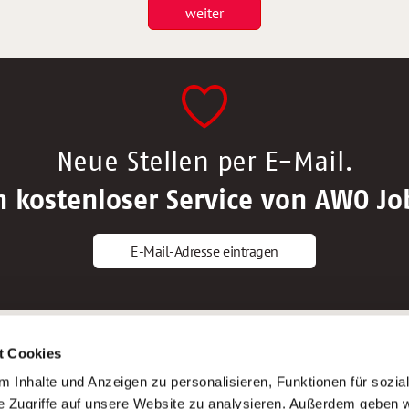
weiter
Neue Stellen per E-Mail.
n kostenloser Service von AWO Jo
E-Mail-Adresse eintragen
gstipps
Service
t Cookies
ls Altenpfleger*in
AWO Gliederungen nach Bundeslan
 Inhalte und Anzeigen zu personalisieren, Funktionen für sozia
ls Krankenpfleger*in
Stellenangebote nach Bundeslände
e Zugriffe auf unsere Website zu analysieren. Außerdem geben w