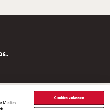
bs.
Social Media
Cookies zulassen
d
le Medien
rn
ir