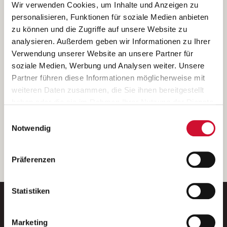
Ich bin damit einverstanden, dass meine personenbezogenen Daten
Wir verwenden Cookies, um Inhalte und Anzeigen zu
ausschließlich zum Zweck der Durchführung der Kontaktanfrage
personalisieren, Funktionen für soziale Medien anbieten
verarbeitet, auf IT- Systemen der Garitz Bewirtschaftungsbetriebe
zu können und die Zugriffe auf unsere Website zu
GmbH, Heinrich-von-Kleist-Straße 2, 97688 Bad Kissingen
analysieren. Außerdem geben wir Informationen zu Ihrer
(Betreiber) gespeichert und an die für das Stellenangebot
Verwendung unserer Website an unsere Partner für
verantwortliche Stelle zur Kontaktaufnahme weitergegeben
soziale Medien, Werbung und Analysen weiter. Unsere
werden.
Partner führen diese Informationen möglicherweise mit
Diese Einwilligungserklärung kann ich jederzeit gegenüber dem
weiteren Daten zusammen, die Sie ihnen bereitgestellt
Betreiber unter den im
Impressum
genannten Kontaktdaten
haben oder die sie im Rahmen Ihrer Nutzung der Dienste
widerrufen.
gesammelt haben.
Einwilligungsauswahl
Weitere Details können Sie der
Datenschutzerklärung
entnehmen.
Wenn Sie auf „Cookies zulassen“ klicken, so stimmen
Notwendig
Sie der Speicherung sämtlicher Cookies zu. Sie können
Ihre Einwilligung selbstverständlich jederzeit widerrufen,
weiter
Präferenzen
indem Sie die Cookie-Einstellungen aufrufen und diese
abändern. Weitere Informationen finden Sie in
unserer
Datenschutzerklärung
.
Statistiken
Marketing