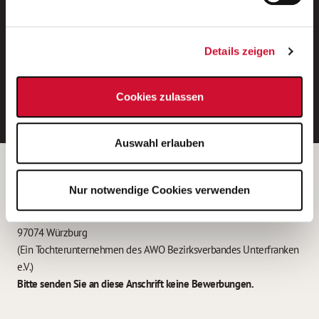
Neue Stellen per E-Mail.
Ein kostenloser Service von AWO
Details zeigen
Jobs.
E-Mail-Adresse eintragen
Cookies zulassen
Auswahl erlauben
Betreiber der Webseite
Nur notwendige Cookies verwenden
Garitz Bewirtschaftungsbetriebe GmbH
Kantstraße 45a
97074 Würzburg
(Ein Tochterunternehmen des AWO Bezirksverbandes Unterfranken
e.V.)
Bitte senden Sie an diese Anschrift keine Bewerbungen.