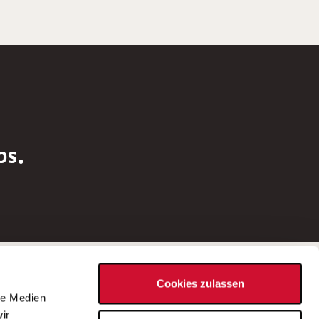
bs.
Social Media
Cookies zulassen
d
le Medien
rn
ir