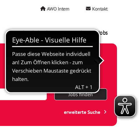
AWO Intern
Kontakt
AWO als Arbeitgeber
Mein AWO Jobs
Jobs finden
erweiterte Suche