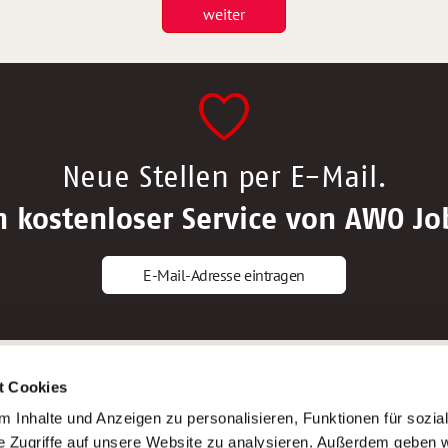
weiter
Neue Stellen per E-Mail.
n kostenloser Service von AWO Jo
E-Mail-Adresse eintragen
gstipps
Service
t Cookies
ls Altenpfleger*in
AWO Gliederungen nach Bundeslan
 Inhalte und Anzeigen zu personalisieren, Funktionen für sozia
ls Krankenpfleger*in
Stellenangebote nach Bundeslände
e Zugriffe auf unsere Website zu analysieren. Außerdem geben w