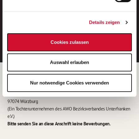
Neue Stellen per E-Mail.
Ein kostenloser Service von AWO
Details zeigen
Jobs.
E-Mail-Adresse eintragen
Cookies zulassen
Auswahl erlauben
Betreiber der Webseite
Nur notwendige Cookies verwenden
Garitz Bewirtschaftungsbetriebe GmbH
Kantstraße 45a
97074 Würzburg
(Ein Tochterunternehmen des AWO Bezirksverbandes Unterfranken
e.V.)
Bitte senden Sie an diese Anschrift keine Bewerbungen.