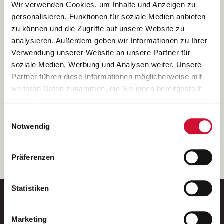
Ich bin damit einverstanden, dass meine personenbezogenen Daten
Wir verwenden Cookies, um Inhalte und Anzeigen zu
ausschließlich zum Zweck der Durchführung der Kontaktanfrage
personalisieren, Funktionen für soziale Medien anbieten
verarbeitet, auf IT- Systemen der Garitz Bewirtschaftungsbetriebe
zu können und die Zugriffe auf unsere Website zu
GmbH, Heinrich-von-Kleist-Straße 2, 97688 Bad Kissingen
analysieren. Außerdem geben wir Informationen zu Ihrer
(Betreiber) gespeichert und an die für das Stellenangebot
Verwendung unserer Website an unsere Partner für
verantwortliche Stelle zur Kontaktaufnahme weitergegeben
soziale Medien, Werbung und Analysen weiter. Unsere
werden.
Partner führen diese Informationen möglicherweise mit
Diese Einwilligungserklärung kann ich jederzeit gegenüber dem
weiteren Daten zusammen, die Sie ihnen bereitgestellt
Betreiber unter den im
Impressum
genannten Kontaktdaten
haben oder die sie im Rahmen Ihrer Nutzung der Dienste
widerrufen.
gesammelt haben.
Einwilligungsauswahl
Weitere Details können Sie der
Datenschutzerklärung
entnehmen.
Wenn Sie auf „Cookies zulassen“ klicken, so stimmen
Notwendig
Sie der Speicherung sämtlicher Cookies zu. Sie können
Ihre Einwilligung selbstverständlich jederzeit widerrufen,
weiter
Präferenzen
indem Sie die Cookie-Einstellungen aufrufen und diese
abändern. Weitere Informationen finden Sie in
unserer
Datenschutzerklärung
.
Statistiken
Marketing