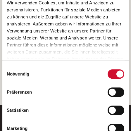
Ich bin damit einverstanden, dass meine personenbezogenen Daten
Wir verwenden Cookies, um Inhalte und Anzeigen zu
ausschließlich zum Zweck der Durchführung der Kontaktanfrage
personalisieren, Funktionen für soziale Medien anbieten
verarbeitet, auf IT- Systemen der Garitz Bewirtschaftungsbetriebe
zu können und die Zugriffe auf unsere Website zu
GmbH, Heinrich-von-Kleist-Straße 2, 97688 Bad Kissingen
analysieren. Außerdem geben wir Informationen zu Ihrer
(Betreiber) gespeichert und an die für das Stellenangebot
Verwendung unserer Website an unsere Partner für
verantwortliche Stelle zur Kontaktaufnahme weitergegeben
soziale Medien, Werbung und Analysen weiter. Unsere
werden.
Partner führen diese Informationen möglicherweise mit
Diese Einwilligungserklärung kann ich jederzeit gegenüber dem
weiteren Daten zusammen, die Sie ihnen bereitgestellt
Betreiber unter den im
Impressum
genannten Kontaktdaten
haben oder die sie im Rahmen Ihrer Nutzung der Dienste
widerrufen.
gesammelt haben.
Einwilligungsauswahl
Weitere Details können Sie der
Datenschutzerklärung
entnehmen.
Wenn Sie auf „Cookies zulassen“ klicken, so stimmen
Notwendig
Sie der Speicherung sämtlicher Cookies zu. Sie können
Ihre Einwilligung selbstverständlich jederzeit widerrufen,
weiter
Präferenzen
indem Sie die Cookie-Einstellungen aufrufen und diese
abändern. Weitere Informationen finden Sie in
unserer
Datenschutzerklärung
.
Statistiken
Marketing