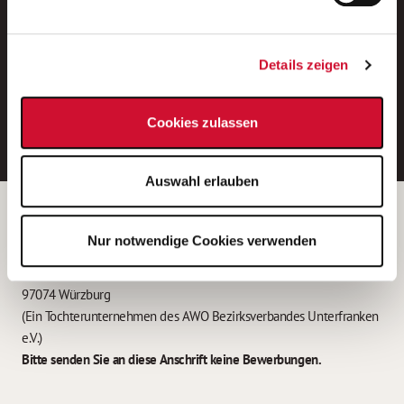
Neue Stellen per E-Mail.
Ein kostenloser Service von AWO
Details zeigen
Jobs.
E-Mail-Adresse eintragen
Cookies zulassen
Auswahl erlauben
Betreiber der Webseite
Nur notwendige Cookies verwenden
Garitz Bewirtschaftungsbetriebe GmbH
Kantstraße 45a
97074 Würzburg
(Ein Tochterunternehmen des AWO Bezirksverbandes Unterfranken
e.V.)
Bitte senden Sie an diese Anschrift keine Bewerbungen.