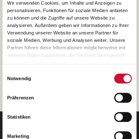
Ich bin damit einverstanden, dass meine personenbezogenen Daten
Wir verwenden Cookies, um Inhalte und Anzeigen zu
ausschließlich zum Zweck der Durchführung der Kontaktanfrage
personalisieren, Funktionen für soziale Medien anbieten
verarbeitet, auf IT- Systemen der Garitz Bewirtschaftungsbetriebe
zu können und die Zugriffe auf unsere Website zu
GmbH, Heinrich-von-Kleist-Straße 2, 97688 Bad Kissingen
analysieren. Außerdem geben wir Informationen zu Ihrer
(Betreiber) gespeichert und an die für das Stellenangebot
Verwendung unserer Website an unsere Partner für
verantwortliche Stelle zur Kontaktaufnahme weitergegeben
soziale Medien, Werbung und Analysen weiter. Unsere
werden.
Partner führen diese Informationen möglicherweise mit
Diese Einwilligungserklärung kann ich jederzeit gegenüber dem
weiteren Daten zusammen, die Sie ihnen bereitgestellt
Betreiber unter den im
Impressum
genannten Kontaktdaten
haben oder die sie im Rahmen Ihrer Nutzung der Dienste
widerrufen.
gesammelt haben.
Einwilligungsauswahl
Weitere Details können Sie der
Datenschutzerklärung
entnehmen.
Wenn Sie auf „Cookies zulassen“ klicken, so stimmen
Notwendig
Sie der Speicherung sämtlicher Cookies zu. Sie können
Ihre Einwilligung selbstverständlich jederzeit widerrufen,
weiter
Präferenzen
indem Sie die Cookie-Einstellungen aufrufen und diese
abändern. Weitere Informationen finden Sie in
unserer
Datenschutzerklärung
.
Statistiken
Marketing