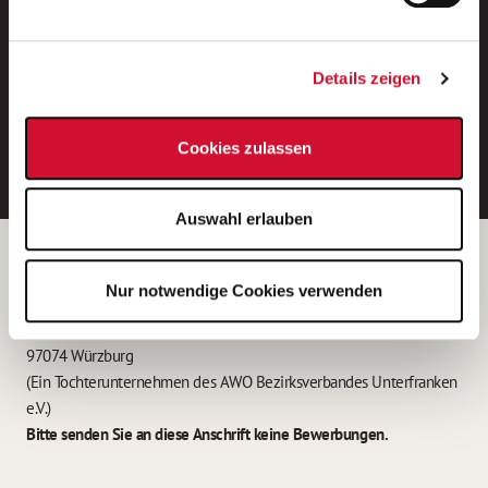
Neue Stellen per E-Mail.
Ein kostenloser Service von AWO
Details zeigen
Jobs.
E-Mail-Adresse eintragen
Cookies zulassen
Auswahl erlauben
Betreiber der Webseite
Nur notwendige Cookies verwenden
Garitz Bewirtschaftungsbetriebe GmbH
Kantstraße 45a
97074 Würzburg
(Ein Tochterunternehmen des AWO Bezirksverbandes Unterfranken
e.V.)
Bitte senden Sie an diese Anschrift keine Bewerbungen.