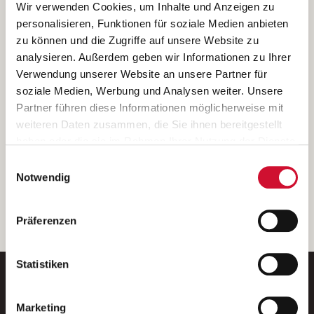
Ich bin damit einverstanden, dass meine personenbezogenen Daten
Wir verwenden Cookies, um Inhalte und Anzeigen zu
ausschließlich zum Zweck der Durchführung der Kontaktanfrage
personalisieren, Funktionen für soziale Medien anbieten
verarbeitet, auf IT- Systemen der Garitz Bewirtschaftungsbetriebe
zu können und die Zugriffe auf unsere Website zu
GmbH, Heinrich-von-Kleist-Straße 2, 97688 Bad Kissingen
analysieren. Außerdem geben wir Informationen zu Ihrer
(Betreiber) gespeichert und an die für das Stellenangebot
Verwendung unserer Website an unsere Partner für
verantwortliche Stelle zur Kontaktaufnahme weitergegeben
soziale Medien, Werbung und Analysen weiter. Unsere
werden.
Partner führen diese Informationen möglicherweise mit
Diese Einwilligungserklärung kann ich jederzeit gegenüber dem
weiteren Daten zusammen, die Sie ihnen bereitgestellt
Betreiber unter den im
Impressum
genannten Kontaktdaten
haben oder die sie im Rahmen Ihrer Nutzung der Dienste
widerrufen.
gesammelt haben.
Einwilligungsauswahl
Weitere Details können Sie der
Datenschutzerklärung
entnehmen.
Wenn Sie auf „Cookies zulassen“ klicken, so stimmen
Notwendig
Sie der Speicherung sämtlicher Cookies zu. Sie können
Ihre Einwilligung selbstverständlich jederzeit widerrufen,
weiter
Präferenzen
indem Sie die Cookie-Einstellungen aufrufen und diese
abändern. Weitere Informationen finden Sie in
unserer
Datenschutzerklärung
.
Statistiken
Marketing