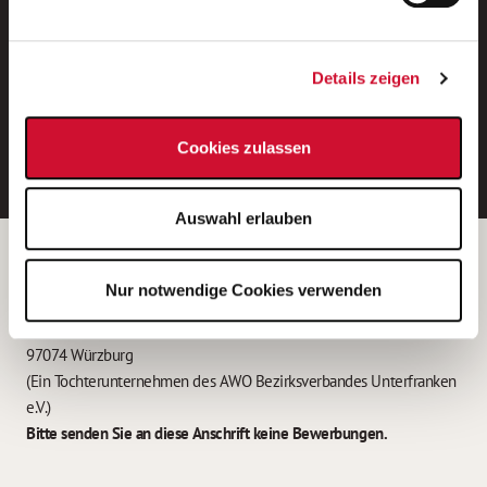
Neue Stellen per E-Mail.
Ein kostenloser Service von AWO
Details zeigen
Jobs.
E-Mail-Adresse eintragen
Cookies zulassen
Auswahl erlauben
Betreiber der Webseite
Nur notwendige Cookies verwenden
Garitz Bewirtschaftungsbetriebe GmbH
Kantstraße 45a
97074 Würzburg
(Ein Tochterunternehmen des AWO Bezirksverbandes Unterfranken
e.V.)
Bitte senden Sie an diese Anschrift keine Bewerbungen.