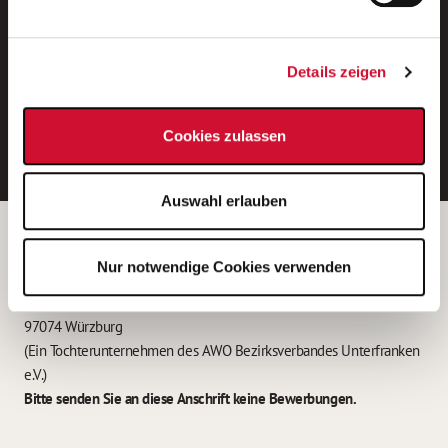
Neue Stellen per E-Mail.
Ein kostenloser Service von AWO
Details zeigen
Jobs.
E-Mail-Adresse eintragen
Cookies zulassen
Auswahl erlauben
Betreiber der Webseite
Nur notwendige Cookies verwenden
Garitz Bewirtschaftungsbetriebe GmbH
Kantstraße 45a
97074 Würzburg
(Ein Tochterunternehmen des AWO Bezirksverbandes Unterfranken
e.V.)
Bitte senden Sie an diese Anschrift keine Bewerbungen.