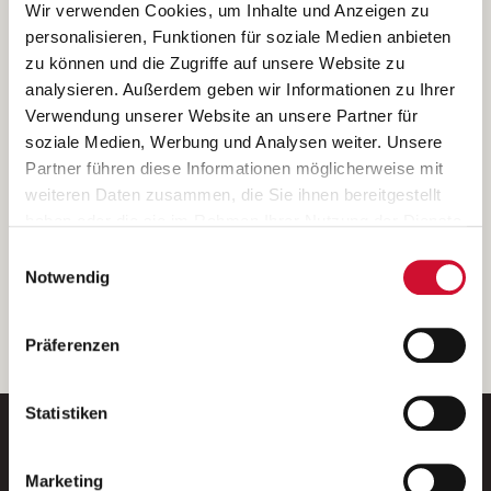
Ich bin damit einverstanden, dass meine personenbezogenen Daten
Wir verwenden Cookies, um Inhalte und Anzeigen zu
ausschließlich zum Zweck der Durchführung der Kontaktanfrage
personalisieren, Funktionen für soziale Medien anbieten
verarbeitet, auf IT- Systemen der Garitz Bewirtschaftungsbetriebe
zu können und die Zugriffe auf unsere Website zu
GmbH, Heinrich-von-Kleist-Straße 2, 97688 Bad Kissingen
analysieren. Außerdem geben wir Informationen zu Ihrer
(Betreiber) gespeichert und an die für das Stellenangebot
Verwendung unserer Website an unsere Partner für
verantwortliche Stelle zur Kontaktaufnahme weitergegeben
soziale Medien, Werbung und Analysen weiter. Unsere
werden.
Partner führen diese Informationen möglicherweise mit
Diese Einwilligungserklärung kann ich jederzeit gegenüber dem
weiteren Daten zusammen, die Sie ihnen bereitgestellt
Betreiber unter den im
Impressum
genannten Kontaktdaten
haben oder die sie im Rahmen Ihrer Nutzung der Dienste
widerrufen.
gesammelt haben.
Einwilligungsauswahl
Weitere Details können Sie der
Datenschutzerklärung
entnehmen.
Wenn Sie auf „Cookies zulassen“ klicken, so stimmen
Notwendig
Sie der Speicherung sämtlicher Cookies zu. Sie können
Ihre Einwilligung selbstverständlich jederzeit widerrufen,
weiter
Präferenzen
indem Sie die Cookie-Einstellungen aufrufen und diese
abändern. Weitere Informationen finden Sie in
unserer
Datenschutzerklärung
.
Statistiken
Marketing