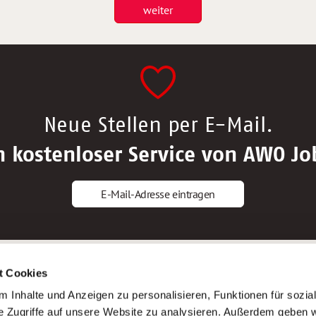
weiter
Neue Stellen per E-Mail.
n kostenloser Service von AWO Jo
E-Mail-Adresse eintragen
gstipps
Service
t Cookies
ls Altenpfleger*in
AWO Gliederungen nach Bundeslan
 Inhalte und Anzeigen zu personalisieren, Funktionen für sozia
ls Krankenpfleger*in
Stellenangebote nach Bundeslände
e Zugriffe auf unsere Website zu analysieren. Außerdem geben w