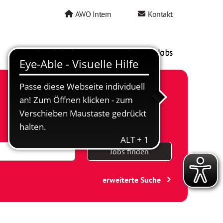
AWO Intern
Kontakt
AWO als Arbeitgeber
Mein AWO Jobs
Jobs finden
erweiterte Suche