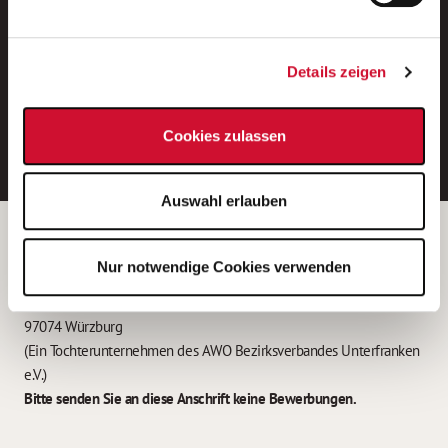
Neue Stellen per E-Mail.
Ein kostenloser Service von AWO
Details zeigen
Jobs.
E-Mail-Adresse eintragen
Cookies zulassen
Auswahl erlauben
Betreiber der Webseite
Nur notwendige Cookies verwenden
Garitz Bewirtschaftungsbetriebe GmbH
Kantstraße 45a
97074 Würzburg
(Ein Tochterunternehmen des AWO Bezirksverbandes Unterfranken
e.V.)
Bitte senden Sie an diese Anschrift keine Bewerbungen.