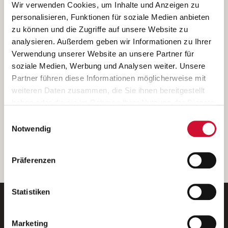
Ich bin damit einverstanden, dass meine personenbezogenen Daten
Wir verwenden Cookies, um Inhalte und Anzeigen zu
ausschließlich zum Zweck der Durchführung der Kontaktanfrage
personalisieren, Funktionen für soziale Medien anbieten
verarbeitet, auf IT- Systemen der Garitz Bewirtschaftungsbetriebe
zu können und die Zugriffe auf unsere Website zu
GmbH, Heinrich-von-Kleist-Straße 2, 97688 Bad Kissingen
analysieren. Außerdem geben wir Informationen zu Ihrer
(Betreiber) gespeichert und an die für das Stellenangebot
Verwendung unserer Website an unsere Partner für
verantwortliche Stelle zur Kontaktaufnahme weitergegeben
soziale Medien, Werbung und Analysen weiter. Unsere
werden.
Partner führen diese Informationen möglicherweise mit
Diese Einwilligungserklärung kann ich jederzeit gegenüber dem
weiteren Daten zusammen, die Sie ihnen bereitgestellt
Betreiber unter den im
Impressum
genannten Kontaktdaten
haben oder die sie im Rahmen Ihrer Nutzung der Dienste
widerrufen.
gesammelt haben.
Einwilligungsauswahl
Weitere Details können Sie der
Datenschutzerklärung
entnehmen.
Wenn Sie auf „Cookies zulassen“ klicken, so stimmen
Notwendig
Sie der Speicherung sämtlicher Cookies zu. Sie können
Ihre Einwilligung selbstverständlich jederzeit widerrufen,
weiter
Präferenzen
indem Sie die Cookie-Einstellungen aufrufen und diese
abändern. Weitere Informationen finden Sie in
unserer
Datenschutzerklärung
.
Statistiken
Marketing