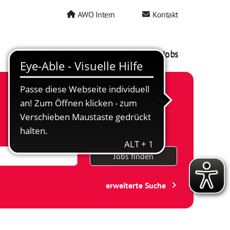
AWO Intern
Kontakt
AWO als Arbeitgeber
Mein AWO Jobs
Jobs finden
erweiterte Suche