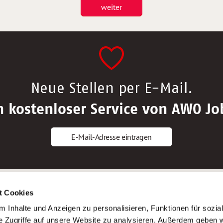
weiter
Neue Stellen per E-Mail.
n kostenloser Service von AWO Jo
E-Mail-Adresse eintragen
gstipps
Service
t Cookies
ls Altenpfleger*in
AWO Gliederungen nach Bundeslan
 Inhalte und Anzeigen zu personalisieren, Funktionen für sozia
ls Krankenpfleger*in
Stellenangebote nach Bundeslände
e Zugriffe auf unsere Website zu analysieren. Außerdem geben w