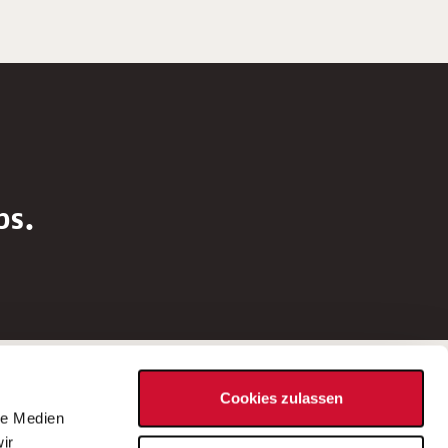
bs.
Social Media
Cookies zulassen
d
le Medien
rn
ir