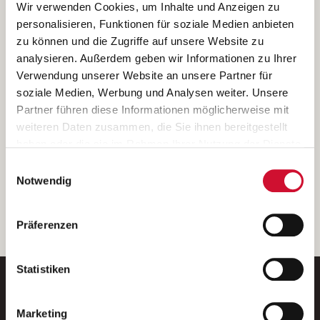
Ich bin damit einverstanden, dass meine personenbezogenen Daten
Wir verwenden Cookies, um Inhalte und Anzeigen zu
ausschließlich zum Zweck der Durchführung der Kontaktanfrage
personalisieren, Funktionen für soziale Medien anbieten
verarbeitet, auf IT- Systemen der Garitz Bewirtschaftungsbetriebe
zu können und die Zugriffe auf unsere Website zu
GmbH, Heinrich-von-Kleist-Straße 2, 97688 Bad Kissingen
analysieren. Außerdem geben wir Informationen zu Ihrer
(Betreiber) gespeichert und an die für das Stellenangebot
Verwendung unserer Website an unsere Partner für
verantwortliche Stelle zur Kontaktaufnahme weitergegeben
soziale Medien, Werbung und Analysen weiter. Unsere
werden.
Partner führen diese Informationen möglicherweise mit
Diese Einwilligungserklärung kann ich jederzeit gegenüber dem
weiteren Daten zusammen, die Sie ihnen bereitgestellt
Betreiber unter den im
Impressum
genannten Kontaktdaten
haben oder die sie im Rahmen Ihrer Nutzung der Dienste
widerrufen.
gesammelt haben.
Einwilligungsauswahl
Weitere Details können Sie der
Datenschutzerklärung
entnehmen.
Wenn Sie auf „Cookies zulassen“ klicken, so stimmen
Notwendig
Sie der Speicherung sämtlicher Cookies zu. Sie können
Ihre Einwilligung selbstverständlich jederzeit widerrufen,
weiter
Präferenzen
indem Sie die Cookie-Einstellungen aufrufen und diese
abändern. Weitere Informationen finden Sie in
unserer
Datenschutzerklärung
.
Statistiken
Marketing