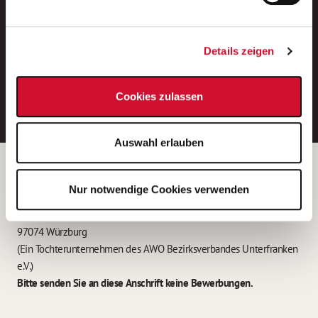
Neue Stellen per E-Mail.
Ein kostenloser Service von AWO
Details zeigen
Jobs.
E-Mail-Adresse eintragen
Cookies zulassen
Auswahl erlauben
Betreiber der Webseite
Nur notwendige Cookies verwenden
Garitz Bewirtschaftungsbetriebe GmbH
Kantstraße 45a
97074 Würzburg
(Ein Tochterunternehmen des AWO Bezirksverbandes Unterfranken
e.V.)
Bitte senden Sie an diese Anschrift keine Bewerbungen.