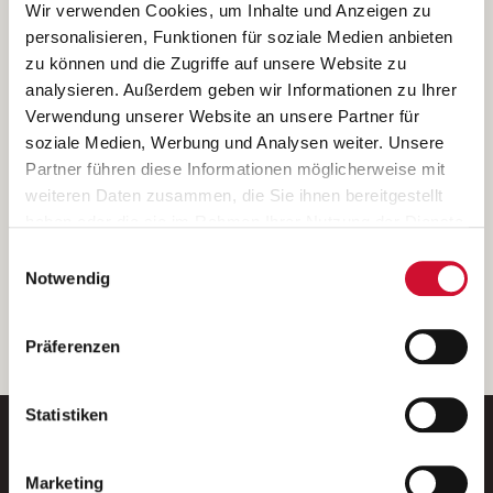
Ich bin damit einverstanden, dass meine personenbezogenen Daten
Wir verwenden Cookies, um Inhalte und Anzeigen zu
ausschließlich zum Zweck der Durchführung der Kontaktanfrage
personalisieren, Funktionen für soziale Medien anbieten
verarbeitet, auf IT- Systemen der Garitz Bewirtschaftungsbetriebe
zu können und die Zugriffe auf unsere Website zu
GmbH, Heinrich-von-Kleist-Straße 2, 97688 Bad Kissingen
analysieren. Außerdem geben wir Informationen zu Ihrer
(Betreiber) gespeichert und an die für das Stellenangebot
Verwendung unserer Website an unsere Partner für
verantwortliche Stelle zur Kontaktaufnahme weitergegeben
soziale Medien, Werbung und Analysen weiter. Unsere
werden.
Partner führen diese Informationen möglicherweise mit
Diese Einwilligungserklärung kann ich jederzeit gegenüber dem
weiteren Daten zusammen, die Sie ihnen bereitgestellt
Betreiber unter den im
Impressum
genannten Kontaktdaten
haben oder die sie im Rahmen Ihrer Nutzung der Dienste
widerrufen.
gesammelt haben.
Einwilligungsauswahl
Weitere Details können Sie der
Datenschutzerklärung
entnehmen.
Wenn Sie auf „Cookies zulassen“ klicken, so stimmen
Notwendig
Sie der Speicherung sämtlicher Cookies zu. Sie können
Ihre Einwilligung selbstverständlich jederzeit widerrufen,
weiter
Präferenzen
indem Sie die Cookie-Einstellungen aufrufen und diese
abändern. Weitere Informationen finden Sie in
unserer
Datenschutzerklärung
.
Statistiken
Marketing