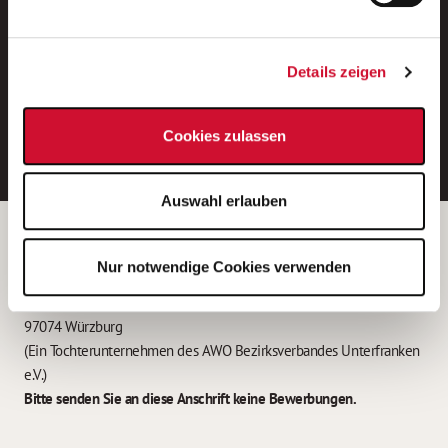
Neue Stellen per E-Mail.
Ein kostenloser Service von AWO
Details zeigen
Jobs.
E-Mail-Adresse eintragen
Cookies zulassen
Auswahl erlauben
Betreiber der Webseite
Nur notwendige Cookies verwenden
Garitz Bewirtschaftungsbetriebe GmbH
Kantstraße 45a
97074 Würzburg
(Ein Tochterunternehmen des AWO Bezirksverbandes Unterfranken
e.V.)
Bitte senden Sie an diese Anschrift keine Bewerbungen.