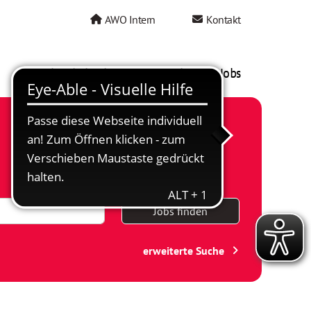
AWO Intern
Kontakt
AWO als Arbeitgeber
Mein AWO Jobs
Jobs finden
erweiterte Suche