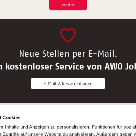
weiter
Neue Stellen per E-Mail.
n kostenloser Service von AWO Jo
E-Mail-Adresse eintragen
gstipps
Service
t Cookies
ls Altenpfleger*in
AWO Gliederungen nach Bundeslan
 Inhalte und Anzeigen zu personalisieren, Funktionen für sozia
ls Krankenpfleger*in
Stellenangebote nach Bundeslände
e Zugriffe auf unsere Website zu analysieren. Außerdem geben w