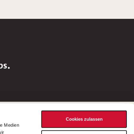
bs.
Social Media
Cookies zulassen
d
le Medien
rn
ir