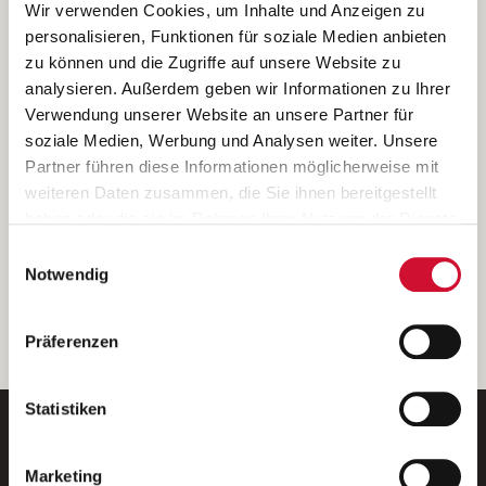
Ich bin damit einverstanden, dass meine personenbezogenen Daten
Wir verwenden Cookies, um Inhalte und Anzeigen zu
ausschließlich zum Zweck der Durchführung der Kontaktanfrage
personalisieren, Funktionen für soziale Medien anbieten
verarbeitet, auf IT- Systemen der Garitz Bewirtschaftungsbetriebe
zu können und die Zugriffe auf unsere Website zu
GmbH, Heinrich-von-Kleist-Straße 2, 97688 Bad Kissingen
analysieren. Außerdem geben wir Informationen zu Ihrer
(Betreiber) gespeichert und an die für das Stellenangebot
Verwendung unserer Website an unsere Partner für
verantwortliche Stelle zur Kontaktaufnahme weitergegeben
soziale Medien, Werbung und Analysen weiter. Unsere
werden.
Partner führen diese Informationen möglicherweise mit
Diese Einwilligungserklärung kann ich jederzeit gegenüber dem
weiteren Daten zusammen, die Sie ihnen bereitgestellt
Betreiber unter den im
Impressum
genannten Kontaktdaten
haben oder die sie im Rahmen Ihrer Nutzung der Dienste
widerrufen.
gesammelt haben.
Einwilligungsauswahl
Weitere Details können Sie der
Datenschutzerklärung
entnehmen.
Wenn Sie auf „Cookies zulassen“ klicken, so stimmen
Notwendig
Sie der Speicherung sämtlicher Cookies zu. Sie können
Ihre Einwilligung selbstverständlich jederzeit widerrufen,
weiter
Präferenzen
indem Sie die Cookie-Einstellungen aufrufen und diese
abändern. Weitere Informationen finden Sie in
unserer
Datenschutzerklärung
.
Statistiken
Marketing