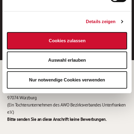
Neue Stellen per E-Mail.
Ein kostenloser Service von AWO
Details zeigen
Jobs.
E-Mail-Adresse eintragen
Cookies zulassen
Auswahl erlauben
Betreiber der Webseite
Nur notwendige Cookies verwenden
Garitz Bewirtschaftungsbetriebe GmbH
Kantstraße 45a
97074 Würzburg
(Ein Tochterunternehmen des AWO Bezirksverbandes Unterfranken
e.V.)
Bitte senden Sie an diese Anschrift keine Bewerbungen.