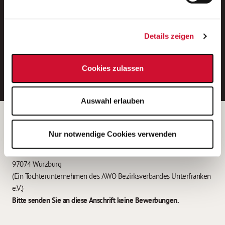
Neue Stellen per E-Mail.
Ein kostenloser Service von AWO
Details zeigen
Jobs.
E-Mail-Adresse eintragen
Cookies zulassen
Auswahl erlauben
Betreiber der Webseite
Nur notwendige Cookies verwenden
Garitz Bewirtschaftungsbetriebe GmbH
Kantstraße 45a
97074 Würzburg
(Ein Tochterunternehmen des AWO Bezirksverbandes Unterfranken
e.V.)
Bitte senden Sie an diese Anschrift keine Bewerbungen.