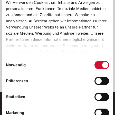
Ich bin damit einverstanden, dass meine personenbezogenen Daten
Wir verwenden Cookies, um Inhalte und Anzeigen zu
ausschließlich zum Zweck der Durchführung der Kontaktanfrage
personalisieren, Funktionen für soziale Medien anbieten
verarbeitet, auf IT- Systemen der Garitz Bewirtschaftungsbetriebe
zu können und die Zugriffe auf unsere Website zu
GmbH, Heinrich-von-Kleist-Straße 2, 97688 Bad Kissingen
analysieren. Außerdem geben wir Informationen zu Ihrer
(Betreiber) gespeichert und an die für das Stellenangebot
Verwendung unserer Website an unsere Partner für
verantwortliche Stelle zur Kontaktaufnahme weitergegeben
soziale Medien, Werbung und Analysen weiter. Unsere
werden.
Partner führen diese Informationen möglicherweise mit
Diese Einwilligungserklärung kann ich jederzeit gegenüber dem
weiteren Daten zusammen, die Sie ihnen bereitgestellt
Betreiber unter den im
Impressum
genannten Kontaktdaten
haben oder die sie im Rahmen Ihrer Nutzung der Dienste
widerrufen.
gesammelt haben.
Einwilligungsauswahl
Weitere Details können Sie der
Datenschutzerklärung
entnehmen.
Wenn Sie auf „Cookies zulassen“ klicken, so stimmen
Notwendig
Sie der Speicherung sämtlicher Cookies zu. Sie können
Ihre Einwilligung selbstverständlich jederzeit widerrufen,
weiter
Präferenzen
indem Sie die Cookie-Einstellungen aufrufen und diese
abändern. Weitere Informationen finden Sie in
unserer
Datenschutzerklärung
.
Statistiken
Marketing