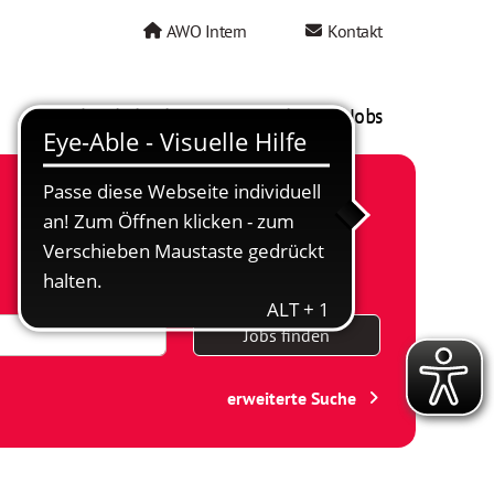
AWO Intern
Kontakt
AWO als Arbeitgeber
Mein AWO Jobs
Jobs finden
erweiterte Suche