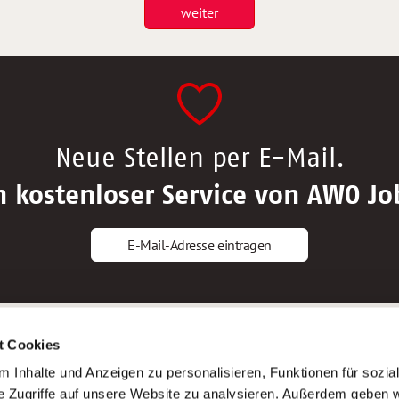
weiter
Neue Stellen per E-Mail.
n kostenloser Service von AWO Jo
E-Mail-Adresse eintragen
gstipps
Service
t Cookies
ls Altenpfleger*in
AWO Gliederungen nach Bundeslan
 Inhalte und Anzeigen zu personalisieren, Funktionen für sozia
ls Krankenpfleger*in
Stellenangebote nach Bundeslände
e Zugriffe auf unsere Website zu analysieren. Außerdem geben w