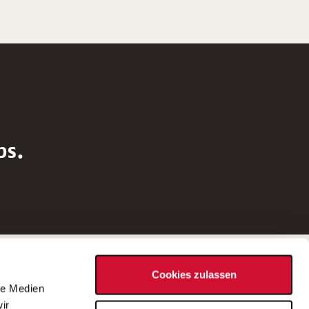
bs.
Social Media
Cookies zulassen
d
le Medien
rn
ir