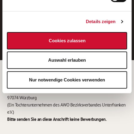
Neue Stellen per E-Mail.
Ein kostenloser Service von AWO
Details zeigen
Jobs.
E-Mail-Adresse eintragen
Cookies zulassen
Auswahl erlauben
Betreiber der Webseite
Nur notwendige Cookies verwenden
Garitz Bewirtschaftungsbetriebe GmbH
Kantstraße 45a
97074 Würzburg
(Ein Tochterunternehmen des AWO Bezirksverbandes Unterfranken
e.V.)
Bitte senden Sie an diese Anschrift keine Bewerbungen.