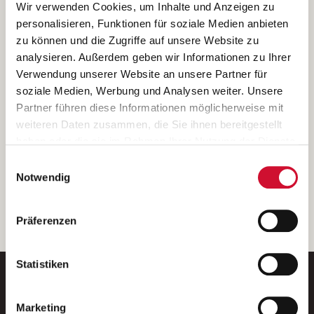
Ich bin damit einverstanden, dass meine personenbezogenen Daten
Wir verwenden Cookies, um Inhalte und Anzeigen zu
ausschließlich zum Zweck der Durchführung der Kontaktanfrage
personalisieren, Funktionen für soziale Medien anbieten
verarbeitet, auf IT- Systemen der Garitz Bewirtschaftungsbetriebe
zu können und die Zugriffe auf unsere Website zu
GmbH, Heinrich-von-Kleist-Straße 2, 97688 Bad Kissingen
analysieren. Außerdem geben wir Informationen zu Ihrer
(Betreiber) gespeichert und an die für das Stellenangebot
Verwendung unserer Website an unsere Partner für
verantwortliche Stelle zur Kontaktaufnahme weitergegeben
soziale Medien, Werbung und Analysen weiter. Unsere
werden.
Partner führen diese Informationen möglicherweise mit
Diese Einwilligungserklärung kann ich jederzeit gegenüber dem
weiteren Daten zusammen, die Sie ihnen bereitgestellt
Betreiber unter den im
Impressum
genannten Kontaktdaten
haben oder die sie im Rahmen Ihrer Nutzung der Dienste
widerrufen.
gesammelt haben.
Einwilligungsauswahl
Weitere Details können Sie der
Datenschutzerklärung
entnehmen.
Wenn Sie auf „Cookies zulassen“ klicken, so stimmen
Notwendig
Sie der Speicherung sämtlicher Cookies zu. Sie können
Ihre Einwilligung selbstverständlich jederzeit widerrufen,
weiter
Präferenzen
indem Sie die Cookie-Einstellungen aufrufen und diese
abändern. Weitere Informationen finden Sie in
unserer
Datenschutzerklärung
.
Statistiken
Marketing