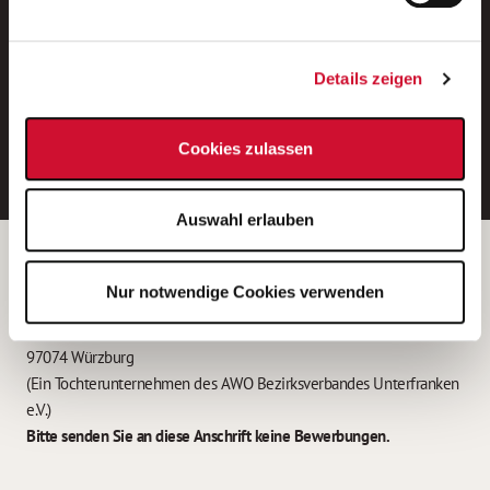
Neue Stellen per E-Mail.
Ein kostenloser Service von AWO
Details zeigen
Jobs.
E-Mail-Adresse eintragen
Cookies zulassen
Auswahl erlauben
Betreiber der Webseite
Nur notwendige Cookies verwenden
Garitz Bewirtschaftungsbetriebe GmbH
Kantstraße 45a
97074 Würzburg
(Ein Tochterunternehmen des AWO Bezirksverbandes Unterfranken
e.V.)
Bitte senden Sie an diese Anschrift keine Bewerbungen.