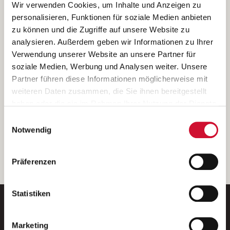
Ich bin damit einverstanden, dass meine personenbezogenen Daten
Wir verwenden Cookies, um Inhalte und Anzeigen zu
ausschließlich zum Zweck der Durchführung der Kontaktanfrage
personalisieren, Funktionen für soziale Medien anbieten
verarbeitet, auf IT- Systemen der Garitz Bewirtschaftungsbetriebe
zu können und die Zugriffe auf unsere Website zu
GmbH, Heinrich-von-Kleist-Straße 2, 97688 Bad Kissingen
analysieren. Außerdem geben wir Informationen zu Ihrer
(Betreiber) gespeichert und an die für das Stellenangebot
Verwendung unserer Website an unsere Partner für
verantwortliche Stelle zur Kontaktaufnahme weitergegeben
soziale Medien, Werbung und Analysen weiter. Unsere
werden.
Partner führen diese Informationen möglicherweise mit
Diese Einwilligungserklärung kann ich jederzeit gegenüber dem
weiteren Daten zusammen, die Sie ihnen bereitgestellt
Betreiber unter den im
Impressum
genannten Kontaktdaten
haben oder die sie im Rahmen Ihrer Nutzung der Dienste
widerrufen.
gesammelt haben.
Einwilligungsauswahl
Weitere Details können Sie der
Datenschutzerklärung
entnehmen.
Wenn Sie auf „Cookies zulassen“ klicken, so stimmen
Notwendig
Sie der Speicherung sämtlicher Cookies zu. Sie können
Ihre Einwilligung selbstverständlich jederzeit widerrufen,
weiter
Präferenzen
indem Sie die Cookie-Einstellungen aufrufen und diese
abändern. Weitere Informationen finden Sie in
unserer
Datenschutzerklärung
.
Statistiken
Marketing