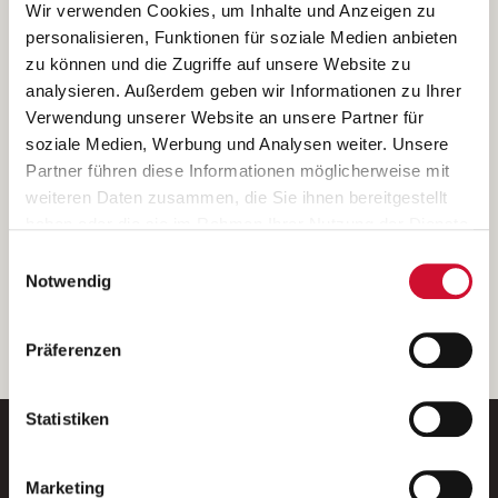
Ich bin damit einverstanden, dass meine personenbezogenen Daten
Wir verwenden Cookies, um Inhalte und Anzeigen zu
ausschließlich zum Zweck der Durchführung der Kontaktanfrage
personalisieren, Funktionen für soziale Medien anbieten
verarbeitet, auf IT- Systemen der Garitz Bewirtschaftungsbetriebe
zu können und die Zugriffe auf unsere Website zu
GmbH, Heinrich-von-Kleist-Straße 2, 97688 Bad Kissingen
analysieren. Außerdem geben wir Informationen zu Ihrer
(Betreiber) gespeichert und an die für das Stellenangebot
Verwendung unserer Website an unsere Partner für
verantwortliche Stelle zur Kontaktaufnahme weitergegeben
soziale Medien, Werbung und Analysen weiter. Unsere
werden.
Partner führen diese Informationen möglicherweise mit
Diese Einwilligungserklärung kann ich jederzeit gegenüber dem
weiteren Daten zusammen, die Sie ihnen bereitgestellt
Betreiber unter den im
Impressum
genannten Kontaktdaten
haben oder die sie im Rahmen Ihrer Nutzung der Dienste
widerrufen.
gesammelt haben.
Einwilligungsauswahl
Weitere Details können Sie der
Datenschutzerklärung
entnehmen.
Wenn Sie auf „Cookies zulassen“ klicken, so stimmen
Notwendig
Sie der Speicherung sämtlicher Cookies zu. Sie können
Ihre Einwilligung selbstverständlich jederzeit widerrufen,
weiter
Präferenzen
indem Sie die Cookie-Einstellungen aufrufen und diese
abändern. Weitere Informationen finden Sie in
unserer
Datenschutzerklärung
.
Statistiken
Marketing