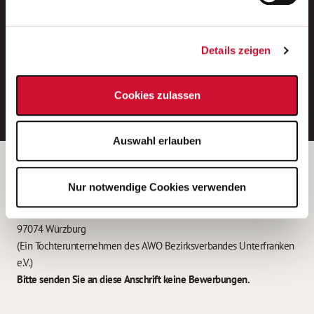
Neue Stellen per E-Mail.
Ein kostenloser Service von AWO
Details zeigen
Jobs.
E-Mail-Adresse eintragen
Cookies zulassen
Auswahl erlauben
Betreiber der Webseite
Nur notwendige Cookies verwenden
Garitz Bewirtschaftungsbetriebe GmbH
Kantstraße 45a
97074 Würzburg
(Ein Tochterunternehmen des AWO Bezirksverbandes Unterfranken
e.V.)
Bitte senden Sie an diese Anschrift keine Bewerbungen.