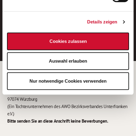
Neue Stellen per E-Mail.
Ein kostenloser Service von AWO
Details zeigen
Jobs.
E-Mail-Adresse eintragen
Cookies zulassen
Auswahl erlauben
Betreiber der Webseite
Nur notwendige Cookies verwenden
Garitz Bewirtschaftungsbetriebe GmbH
Kantstraße 45a
97074 Würzburg
(Ein Tochterunternehmen des AWO Bezirksverbandes Unterfranken
e.V.)
Bitte senden Sie an diese Anschrift keine Bewerbungen.