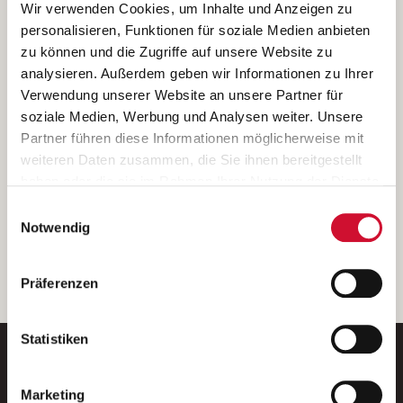
Ich bin damit einverstanden, dass meine personenbezogenen Daten
Wir verwenden Cookies, um Inhalte und Anzeigen zu
ausschließlich zum Zweck der Durchführung der Kontaktanfrage
personalisieren, Funktionen für soziale Medien anbieten
verarbeitet, auf IT- Systemen der Garitz Bewirtschaftungsbetriebe
zu können und die Zugriffe auf unsere Website zu
GmbH, Heinrich-von-Kleist-Straße 2, 97688 Bad Kissingen
analysieren. Außerdem geben wir Informationen zu Ihrer
(Betreiber) gespeichert und an die für das Stellenangebot
Verwendung unserer Website an unsere Partner für
verantwortliche Stelle zur Kontaktaufnahme weitergegeben
soziale Medien, Werbung und Analysen weiter. Unsere
werden.
Partner führen diese Informationen möglicherweise mit
Diese Einwilligungserklärung kann ich jederzeit gegenüber dem
weiteren Daten zusammen, die Sie ihnen bereitgestellt
Betreiber unter den im
Impressum
genannten Kontaktdaten
haben oder die sie im Rahmen Ihrer Nutzung der Dienste
widerrufen.
gesammelt haben.
Einwilligungsauswahl
Weitere Details können Sie der
Datenschutzerklärung
entnehmen.
Wenn Sie auf „Cookies zulassen“ klicken, so stimmen
Notwendig
Sie der Speicherung sämtlicher Cookies zu. Sie können
Ihre Einwilligung selbstverständlich jederzeit widerrufen,
weiter
Präferenzen
indem Sie die Cookie-Einstellungen aufrufen und diese
abändern. Weitere Informationen finden Sie in
unserer
Datenschutzerklärung
.
Statistiken
Marketing