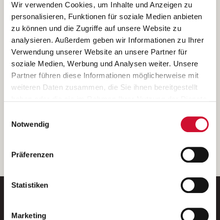
Ich bin damit einverstanden, dass meine personenbezogenen Daten
Wir verwenden Cookies, um Inhalte und Anzeigen zu
ausschließlich zum Zweck der Durchführung der Kontaktanfrage
personalisieren, Funktionen für soziale Medien anbieten
verarbeitet, auf IT- Systemen der Garitz Bewirtschaftungsbetriebe
zu können und die Zugriffe auf unsere Website zu
GmbH, Heinrich-von-Kleist-Straße 2, 97688 Bad Kissingen
analysieren. Außerdem geben wir Informationen zu Ihrer
(Betreiber) gespeichert und an die für das Stellenangebot
Verwendung unserer Website an unsere Partner für
verantwortliche Stelle zur Kontaktaufnahme weitergegeben
soziale Medien, Werbung und Analysen weiter. Unsere
werden.
Partner führen diese Informationen möglicherweise mit
Diese Einwilligungserklärung kann ich jederzeit gegenüber dem
weiteren Daten zusammen, die Sie ihnen bereitgestellt
Betreiber unter den im
Impressum
genannten Kontaktdaten
haben oder die sie im Rahmen Ihrer Nutzung der Dienste
widerrufen.
gesammelt haben.
Einwilligungsauswahl
Weitere Details können Sie der
Datenschutzerklärung
entnehmen.
Wenn Sie auf „Cookies zulassen“ klicken, so stimmen
Notwendig
Sie der Speicherung sämtlicher Cookies zu. Sie können
Ihre Einwilligung selbstverständlich jederzeit widerrufen,
weiter
Präferenzen
indem Sie die Cookie-Einstellungen aufrufen und diese
abändern. Weitere Informationen finden Sie in
unserer
Datenschutzerklärung
.
Statistiken
Marketing