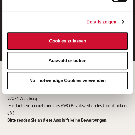
Neue Stellen per E-Mail.
Ein kostenloser Service von AWO
Details zeigen
Jobs.
E-Mail-Adresse eintragen
Cookies zulassen
Auswahl erlauben
Betreiber der Webseite
Nur notwendige Cookies verwenden
Garitz Bewirtschaftungsbetriebe GmbH
Kantstraße 45a
97074 Würzburg
(Ein Tochterunternehmen des AWO Bezirksverbandes Unterfranken
e.V.)
Bitte senden Sie an diese Anschrift keine Bewerbungen.