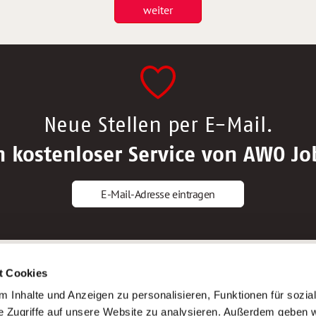
weiter
Neue Stellen per E-Mail.
n kostenloser Service von AWO Jo
E-Mail-Adresse eintragen
gstipps
Service
t Cookies
ls Altenpfleger*in
AWO Gliederungen nach Bundeslan
 Inhalte und Anzeigen zu personalisieren, Funktionen für sozia
ls Krankenpfleger*in
Stellenangebote nach Bundeslände
e Zugriffe auf unsere Website zu analysieren. Außerdem geben w