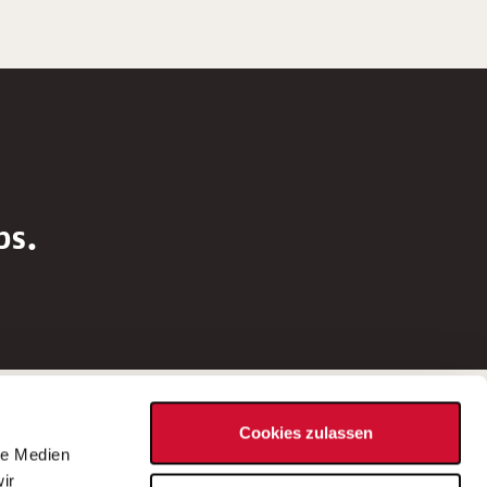
bs.
Social Media
Cookies zulassen
d
le Medien
rn
ir