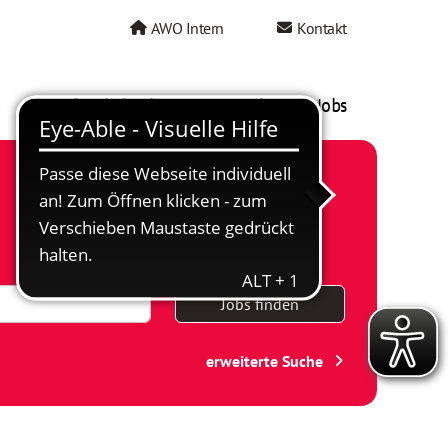
AWO Intern
Kontakt
AWO als Arbeitgeber
Mein AWO Jobs
Jobs finden
erweiterte Suche